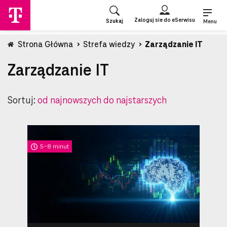
Przejdź
do
Zaloguj sie do eSerwisu
Szukaj
strony
Menu
głównej
Strona Główna
Strefa wiedzy
Zarządzanie IT
Zarządzanie IT
Sortuj:
od najnowszych do najstarszych
5-8 minut