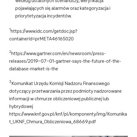
według ustalonych scenariuszy, weryfikacja
pojawiających się alarmów oraz kategoryzacja i
priorytetyzacja incydentów.
1
https://www.idc.com/getdoc.jsp?
containerId=prMETA46165020
2
https://www.gartner.com/en/newsroom/press-
releases/2019-07-01-gartner-says-the-future-of-the-
database-market-is-the
3
Komunikat Urzędu Komisji Nadzoru Finansowego
dotyczący przetwarzania przez podmioty nadzorowane
informacji w chmurze obliczeniowej publicznej lub
hybrydowej
https://www.knf.gov.pl/knf/pl/komponenty/img/Komunika
t_UKNF_Chmura_Obliczeniowa_68669.pdf