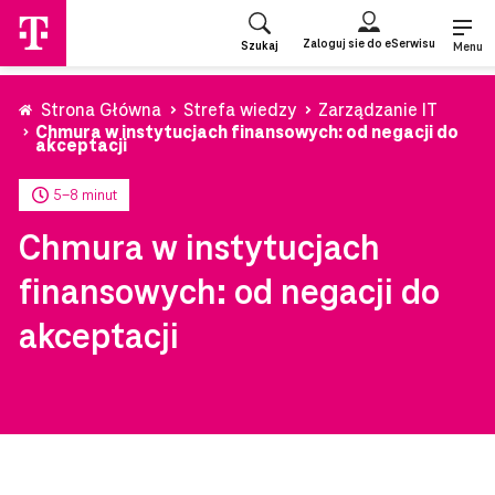
Przejdź
do
Zaloguj sie do eSerwisu
Szukaj
strony
Menu
głównej
Strona Główna
Strefa wiedzy
Zarządzanie IT
Chmura w instytucjach finansowych: od negacji do
akceptacji
5-8 minut
Chmura w instytucjach
finansowych: od negacji do
akceptacji