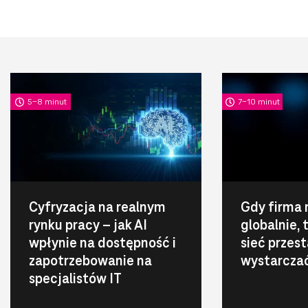
5-8 minut
7-10 minut
Cyfryzacja na realnym
Gdy firma 
rynku pracy – jak AI
globalnie,
wpłynie na dostępność i
sieć przest
zapotrzebowanie na
wystarcza
specjalistów IT