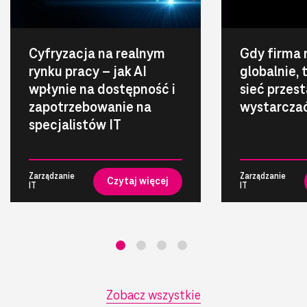
Cyfryzacja na realnym
Gdy firma 
rynku pracy – jak AI
globalnie,
wpłynie na dostępność i
sieć przest
zapotrzebowanie na
wystarcza
specjalistów IT
Zarządzanie
Zarządzanie
Czytaj więcej
IT
IT
Zobacz wszystkie