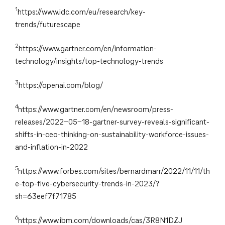
1
https://www.idc.com/eu/research/key-
trends/futurescape
2
https://www.gartner.com/en/information-
technology/insights/top-technology-trends
3
https://openai.com/blog/
4
https://www.gartner.com/en/newsroom/press-
releases/2022-05-18-gartner-survey-reveals-significant-
shifts-in-ceo-thinking-on-sustainability-workforce-issues-
and-inflation-in-2022
5
https://www.forbes.com/sites/bernardmarr/2022/11/11/th
e-top-five-cybersecurity-trends-in-2023/?
sh=63eef7f71785
6
https://www.ibm.com/downloads/cas/3R8N1DZJ