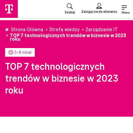
Przejdź
do
Zaloguj sie do eSerwisu
Szukaj
strony
Menu
głównej
Strona Główna
Strefa wiedzy
Zarządzanie IT
TOP 7 technologicznych trendów w biznesie w 2023
roku
5-8 minut
TOP 7 technologicznych
trendów w biznesie w 2023
roku