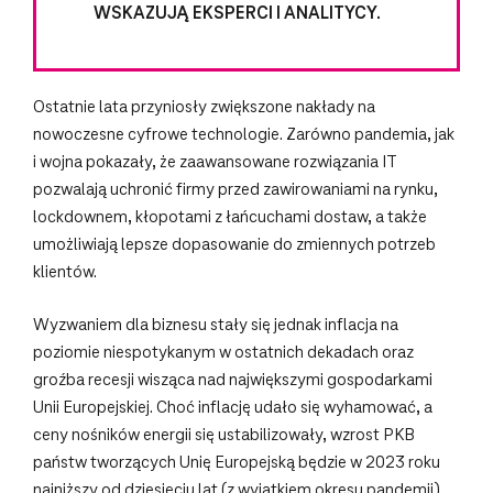
WSKAZUJĄ EKSPERCI I ANALITYCY.
Ostatnie lata przyniosły zwiększone nakłady na
nowoczesne cyfrowe technologie. Zarówno pandemia, jak
i wojna pokazały, że zaawansowane rozwiązania IT
pozwalają uchronić firmy przed zawirowaniami na rynku,
lockdownem, kłopotami z łańcuchami dostaw, a także
umożliwiają lepsze dopasowanie do zmiennych potrzeb
klientów.
Wyzwaniem dla biznesu stały się jednak inflacja na
poziomie niespotykanym w ostatnich dekadach oraz
groźba recesji wisząca nad największymi gospodarkami
Unii Europejskiej. Choć inflację udało się wyhamować, a
ceny nośników energii się ustabilizowały, wzrost PKB
państw tworzących Unię Europejską będzie w 2023 roku
najniższy od dziesięciu lat (z wyjątkiem okresu pandemii).