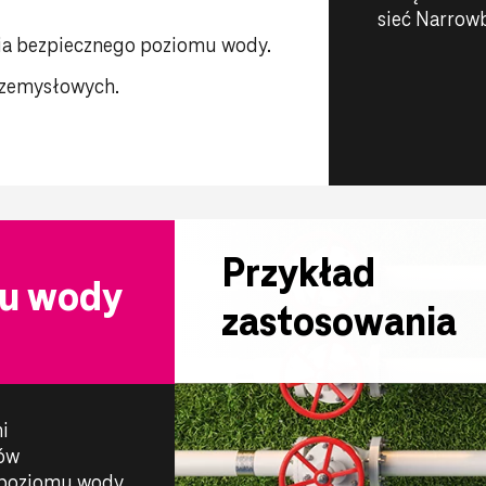
sieć Narrowb
nia bezpiecznego poziomu wody.
rzemysłowych.
Przykład
wu wody
zastosowania
i
ów
i poziomu wody