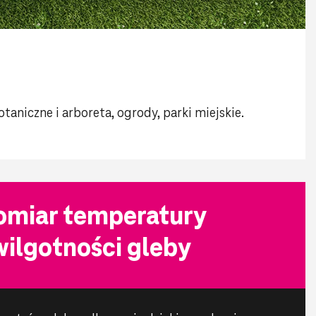
taniczne i arboreta, ogrody, parki miejskie.
omiar temperatury
 wilgotności gleby