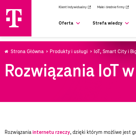
zejdź
Klient Indywidualny
Małe i średnie firmy
rony
ównej
Oferta
Strefa wiedzy
Strona Główna
Produkty i usługi
IoT, Smart City i B
Rozwiązania IoT w
Rozwiązania
internetu
rzeczy
, dzięki którym możliwe jest 