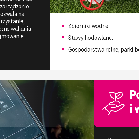
zarządzanie
ozwala na
rzystanie,
Zbiorniki wodne.
czne wahania
ejmowanie
Stawy hodowlane.
Gospodarstwa rolne, parki bo
P
i