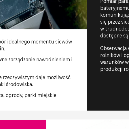
Pomiar para
bateryjnemu
komunikują
się przez si
w trudnodos
dostępne są 
ybór idealnego momentu siewów
Obserwacja 
in.
rolników i 
wne zarządzanie nawodnieniem i
warunków wzr
.
produkcji rol
ie rzeczywistym daje możliwość
ki środowiska.
a, ogrody, parki miejskie.