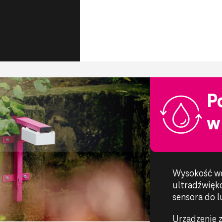
P
w
Wysokość wo
ultradźwięko
sensora do l
Urządzenie z