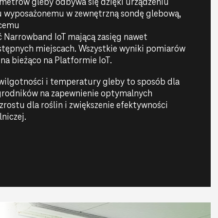
metrów gleby odbywa się dzięki urządzeniu
 wyposażonemu w zewnętrzną sondę glebową,
cemu
eć Narrowband IoT mającą zasięg nawet
tępnych miejscach. Wszystkie wyniki pomiarów
na bieżąco na Platformie IoT.
wilgotności i temperatury gleby to sposób dla
ogrodników na zapewnienie optymalnych
ostu dla roślin i zwiększenie efektywności
niczej.