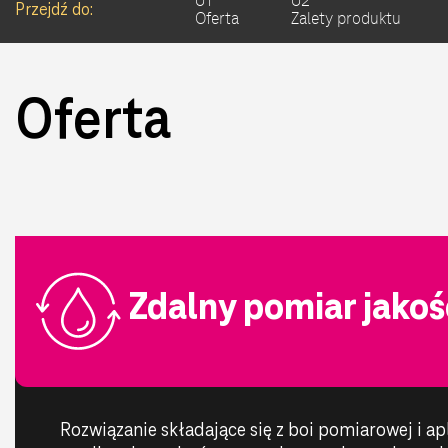
01
02
Przejdź do:
Oferta
Zalety produktu
Oferta
Zdalny pomiar jako
Rozwiązanie składające się z boi pomiarowej i apl