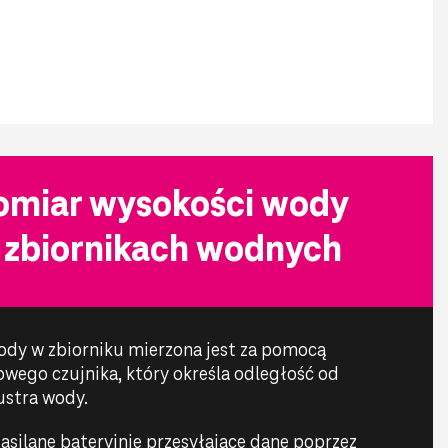
omiar wysokości wody
 zbiornikach wodnych
dy w zbiorniku mierzona jest za pomocą
wego czujnika, który określa odległość od
ustra wody.
asilane bateryjnie przesyłające dane poprzez