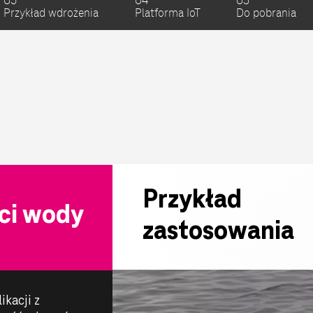
03
04
05
Przykład wdrożenia
Platforma IoT
Do pobrania
Przykład
ści wody
zastosowania
ikacji z