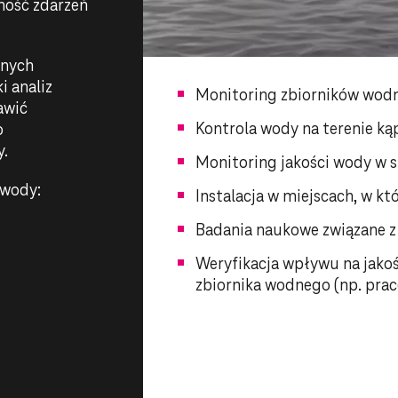
ność zdarzeń
anych
 analiz
Monitoring zbiorników wodny
awić
Kontrola wody na terenie kąp
o
y.
Monitoring jakości wody w 
 wody:
Instalacja w miejscach, w kt
Badania naukowe związane z
Weryfikacja wpływu na jako
zbiornika wodnego (np. pra