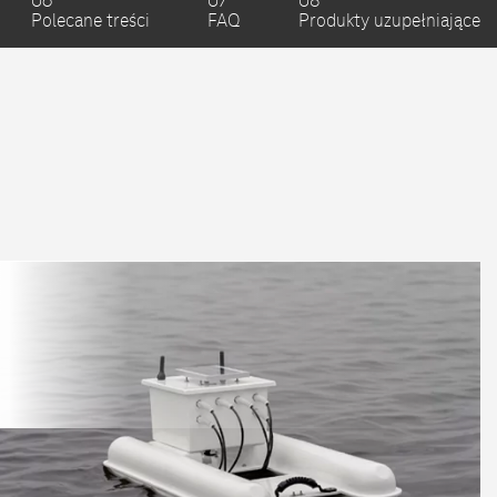
06
07
08
Polecane treści
FAQ
Produkty uzupełniające