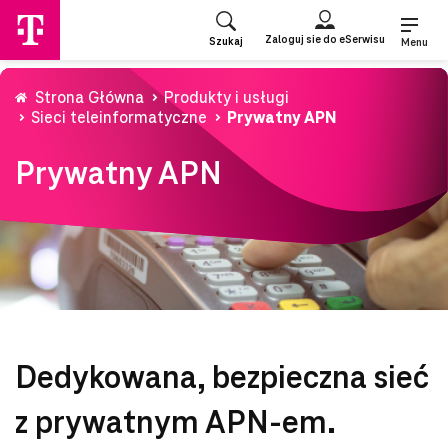
Przejdź
do
Zaloguj sie do eSerwisu
Szukaj
strony
Menu
głównej
Strona Główna
Produkty i usługi
Sieci teleinformatyczne
Prywatny APN
Prywatny APN
Dedykowana, bezpieczna sieć
z prywatnym APN-em.