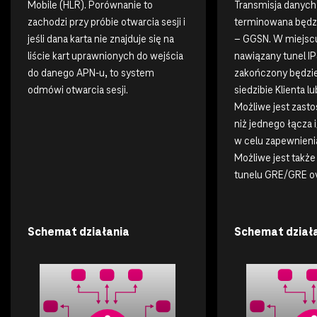
Mobile (HLR). Porównanie to
Transmisja danych 
zachodzi przy próbie otwarcia sesji i
terminowana będz
jeśli dana karta nie znajduje się na
– GGSN. W miejscu
liście kart uprawnionych do wejścia
nawiązany tunel IP
do danego APN-u, to system
zakończony będzie
odmówi otwarcia sesji.
siedzibie Klienta l
Możliwe jest zast
niż jednego łącza 
w celu zapewnieni
Możliwe jest także
tunelu GRE/GRE ov
Schemat działania
Schemat dział