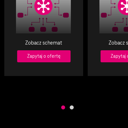
Zobacz schemat
Zobacz 
Zapytaj o ofertę
Zapytaj 