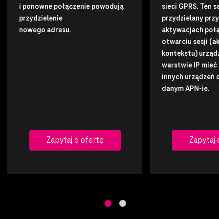
i ponowne połączenie powodują
sieci GPRS. Ten s
przydzielenie
przydzielany przy
nowego adresu.
aktywacjach połą
otwarciu sesji (a
kontekstu) urząd
warstwie IP mieć
innych urządzeń 
danym APN-ie.
Zapytaj o ofertę
Zapytaj 