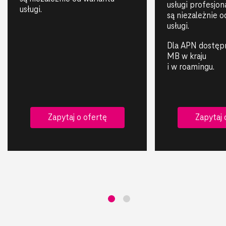
usługi profesjon
usługi.
są niezależnie o
usługi.
Dla APN dostępn
MB w kraju
i w roamingu.
Zapytaj o ofertę
Zapytaj 