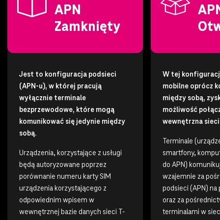
APN
AP
Zamknięty
Otw
Jest to konfiguracja podsieci
W tej konfiguracj
(APN-u), w której pracują
mobilne oprócz k
wyłącznie terminale
między sobą, zy
bezprzewodowe, które mogą
możliwość połącz
komunikować się jedynie między
wewnętrzna sieci
sobą.
Terminale (urządz
Urządzenia, korzystające z usługi
smartfony, kompu
będą autoryzowane poprzez
do APN) komunikuj
porównanie numeru karty SIM
wzajemnie za poś
urządzenia korzystającego z
podsieci (APN) na
odpowiednim wpisem w
oraz za pośrednic
wewnętrznej bazie danych sieci T-
terminalami w sieci