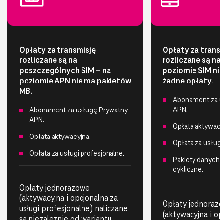
Opłaty za transmisję
Opłaty za trans
rozliczane są na
rozliczane są n
poszczególnych SIM – na
poziomie SIM ni
poziomie APN nie ma pakietów
żadne opłaty.
MB.
Abonament za 
APN.
Abonament za usługę Prywatny
APN.
Opłata aktywac
Opłata aktywacyjna.
Opłata za usług
Opłata za usługi profesjonalne.
Pakiety danych
cykliczne.
Opłaty jednorazowe
(aktywacyjna i opcjonalna za
Opłaty jednora
usługi profesjonalne) naliczane
(aktywacyjna i o
są niezależnie od wariantu