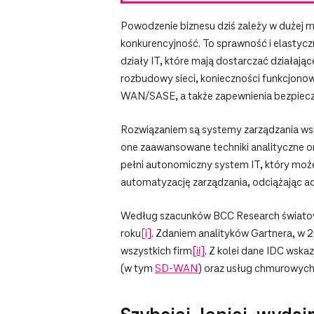
Powodzenie biznesu dziś zależy w dużej m
konkurencyjność. To sprawność i elastyczn
działy IT, które mają dostarczać działają
rozbudowy sieci, konieczności funkcjono
WAN/SASE, a także zapewnienia bezpiecze
Rozwiązaniem są systemy zarządzania wspier
one zaawansowane techniki analityczne o
pełni autonomiczny system IT, który może
automatyzację zarządzania, odciążając ad
Według szacunków BCC Research światowy 
roku
[i]
. Zdaniem analityków Gartnera, w 20
wszystkich firm
[ii]
. Z kolei dane IDC wska
(w tym
SD-WAN
) oraz usług chmurowyc