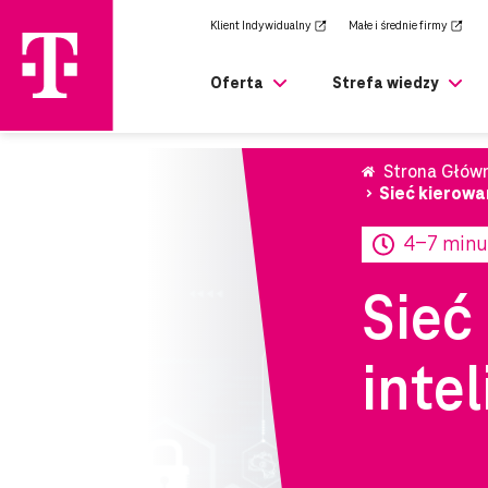
zejdź
Klient Indywidualny
Małe i średnie firmy
rony
ównej
Oferta
Strefa wiedzy
Strona Głów
Sieć kierowa
4-7 minu
Sieć
inte