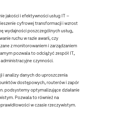
e jakości i efektywności usług IT –
ieszenie cyfrowej transformacji i wzrost
enę wydajności poszczególnych usług,
anie ruchu w razie awarii, czy
wiązane z monitorowaniem i zarządzaniem
 samym pozwala to odciążyć zespół IT,
administracyjne czynności.
i i analizy danych do uproszczenia
– punktów dostępowych, routerów i zapór
in. podsystemy optymalizujące działanie
wistym. Pozwala to również na
eprawidłowości w czasie rzeczywistym.