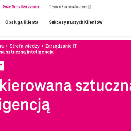
Duże firmy i korporacje
T-Mobile Business Solutions
Obsługa Klienta
Sukcesy naszych Klientów
na
Strefa wiedzy
Zarządzanie IT
na sztuczną inteligencją
t
 kierowana sztuczn
ligencją