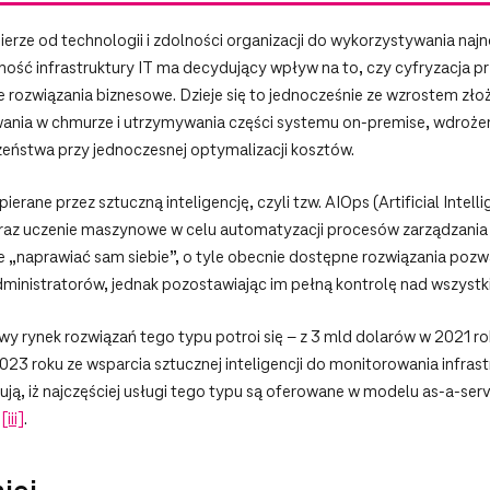
ierze od technologii i zdolności organizacji do wykorzystywania n
ość infrastruktury IT ma decydujący wpływ na to, czy cyfryzacja prz
ce rozwiązania biznesowe. Dzieje się to jednocześnie ze wzrostem zł
wania w chmurze i utrzymywania części systemu on-premise, wdrożen
ństwa przy jednoczesnej optymalizacji kosztów.
ane przez sztuczną inteligencję, czyli tzw. AIOps (Artificial Intell
raz uczenie maszynowe w celu automatyzacji procesów zarządzania I
 „naprawiać sam siebie”, o tyle obecnie dostępne rozwiązania pozwa
ministratorów, jednak pozostawiając im pełną kontrolę nad wszystk
rynek rozwiązań tego typu potroi się – z 3 mld dolarów w 2021 r
23 roku ze wsparcia sztucznej inteligencji do monitorowania infrastru
zują, iż najczęściej usługi tego typu są oferowane w modelu as-a-serv
h
[iii]
.