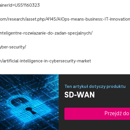
tainerId=US51160323
om/research/asset.php/4145/AIOps-means-business:-IT-innovation
i-inteligentne-rozwiazanie-do-zadan-specjalnych/
yber-security/
rtificial-intelligence-in-cybersecurity-market
Ten artykuł dotyczy produktu
SD-WAN
Przejdź do