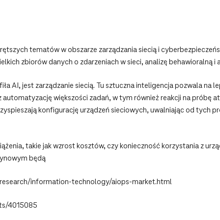
jgorętszych tematów w obszarze zarządzania siecią i cyberbezpiecze
ielkich zbiorów danych o zdarzeniach w sieci, analizę behawioralną i
ła AI, jest zarządzanie siecią. Tu sztuczna inteligencja pozwala na l
z automatyzację większości zadań, w tym również reakcji na próbę a
przyspieszają konfigurację urządzeń sieciowych, uwalniając od tych
żenia, takie jak wzrost kosztów, czy konieczność korzystania z ur
szynowym będą
research/information-technology/aiops-market.html
nts/4015085