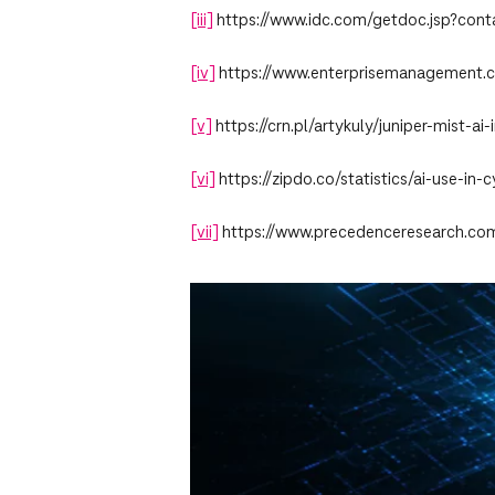
[iii]
https://www.idc.com/getdoc.jsp?con
[iv]
https://www.enterprisemanagement.c
[v]
https://crn.pl/artykuly/juniper-mist-a
[vi]
https://zipdo.co/statistics/ai-use-in-c
[vii]
https://www.precedenceresearch.com/a