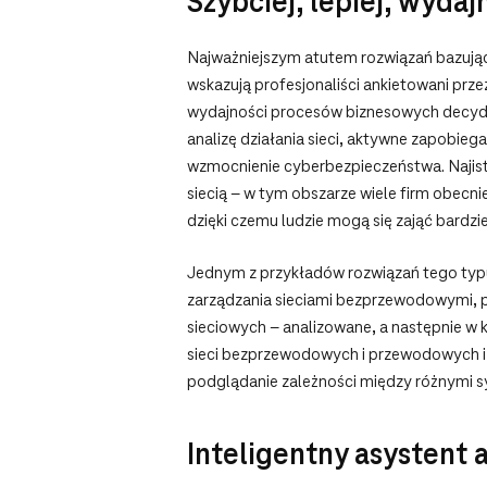
Szybciej, lepiej, wydajn
Najważniejszym atutem rozwiązań bazującyc
wskazują profesjonaliści ankietowani pr
wydajności procesów biznesowych decyduj
analizę działania sieci, aktywne zapobieg
wzmocnienie cyberbezpieczeństwa. Najisto
siecią – w tym obszarze wiele firm obecn
dzięki czemu ludzie mogą się zająć bard
Jednym z przykładów rozwiązań tego typ
zarządzania sieciami bezprzewodowymi
sieciowych – analizowane, a następnie w
sieci bezprzewodowych i przewodowych i 
podglądanie zależności między różnymi s
Inteligentny asystent 