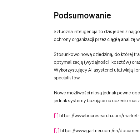
Podsumowanie
Sztuczna inteligencja to dziś jeden z na
ochrony organizacji przez ciągłą analizę w
Stosunkowo nową dziedziną, do której trafi
optymalizację (wydajności i kosztów) ora
Wykorzystujący AI asystenci ułatwiają i 
specjalistów.
Nowe możliwości niosą jednak pewne obcią
jednak systemy bazujące na uczeniu ma
[i]
https://www.bccresearch.com/market-
[ii]
https://www.gartner.com/en/docume