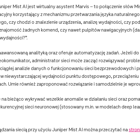
r Mist AI jest wirtualny asystent Marvis – to połączenie słów Mist i 
acyjny korzystający z mechanizmu przetwarzania języka naturalnego (
go, czy chodzi o znalezienie urządzenia, analizę wydajności, czy pod
bna znajomość żadnych komend, czy nawet pulpitów nawigacyjnych (d
wydajności?”.
aawansowaną analityką oraz oferuje automatyzację zadań. Jeżeli do
deokomunikator, administrator sieci może zacząć rozwiązywać probl
i ciągłej analizie danych o funkcjonowaniu sieci bezprzewodowych i 
w niewystarczającej wydajności punktu dostępowego, przeciążeniu sie
ch. Umie również zaproponować rozwiązanie i samodzielnie je wprow
ie na bieżąco wykrywać wszelkie anomalie w działaniu sieci oraz po
kurencyjnej sieci neuronowej (stosowany m.in. w modelach deep learn
dzania siecią przy użyciu Juniper Mist AI można przeczytać na
stron