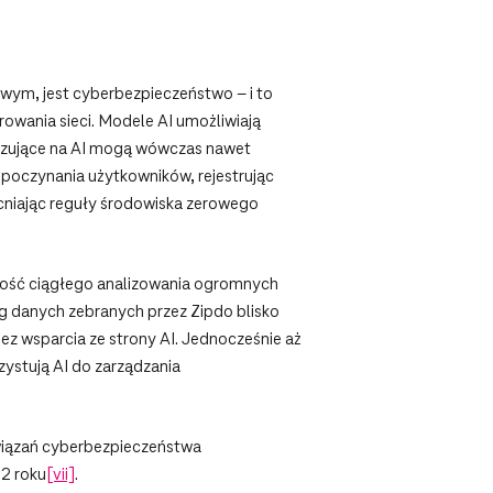
wym, jest cyberbezpieczeństwo – i to
rowania sieci. Modele AI umożliwiają
azujące na AI mogą wówczas nawet
poczynania użytkowników, rejestrując
cniając reguły środowiska zerowego
liwość ciągłego analizowania ogromnych
ug danych zebranych przez Zipdo blisko
bez wsparcia ze strony AI. Jednocześnie aż
zystują AI do zarządzania
związań cyberbezpieczeństwa
32 roku
[vii]
.