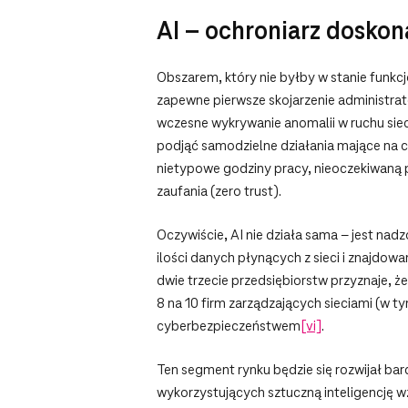
AI – ochroniarz doskon
Obszarem, który nie byłby w stanie funk
zapewne pierwsze skojarzenie administrato
wczesne wykrywanie anomalii w ruchu si
podjąć samodzielne działania mające na 
nietypowe godziny pracy, nieoczekiwaną 
zaufania (zero trust).
Oczywiście, AI nie działa sama – jest na
ilości danych płynących z sieci i znajdo
dwie trzecie przedsiębiorstw przyznaje, ż
8 na 10 firm zarządzających sieciami (w t
cyberbezpieczeństwem
[vi]
.
Ten segment rynku będzie się rozwijał b
wykorzystujących sztuczną inteligencję 