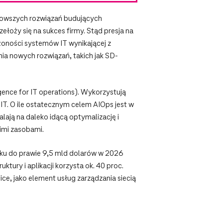
ajnowszych rozwiązań budujących
ełoży się na sukces firmy. Stąd presja na
ożoności systemów IT wynikającej z
ia nowych rozwiązań, takich jak SD-
igence for IT operations). Wykorzystują
T. O ile ostatecznym celem AIOps jest w
lają na daleko idącą optymalizację i
imi zasobami.
oku do prawie 9,5 mld dolarów w 2026
ktury i aplikacji korzysta ok. 40 proc.
ice, jako element usług zarządzania siecią