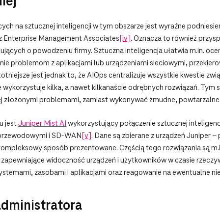
iej
h na sztucznej inteligencji w tym obszarze jest wyraźne podniesieni
zez Enterprise Management Associates
[iv]
. Oznacza to również przysp
ących o powodzeniu firmy. Sztuczna inteligencja ułatwia m.in. oc
anie problemom z aplikacjami lub urządzeniami sieciowymi, przekierow
tniejsze jest jednak to, że AIOps centralizuje wszystkie kwestie z
ie wykorzystuje kilka, a nawet kilkanaście odrębnych rozwiązań. Tym
ziej złożonymi problemami, zamiast wykonywać żmudne, powtarzalne 
u jest
Juniper Mist AI
wykorzystujący połączenie sztucznej inteligencj
, przewodowymi i SD-WAN
[v]
. Dane są zbierane z urządzeń Juniper 
 kompleksowy sposób prezentowane. Częścią tego rozwiązania są m.
zapewniające widoczność urządzeń i użytkowników w czasie rzeczy
ystemami, zasobami i aplikacjami oraz reagowanie na ewentualne ni
administratora