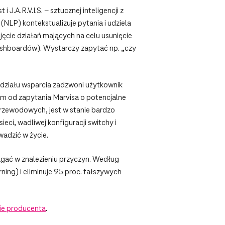
J.A.R.V.I.S. – sztucznej inteligencji z
NLP) kontekstualizuje pytania i udziela
jęcie działań mających na celu usunięcie
ashboardów). Wystarczy zapytać np. „czy
 działu wsparcia zadzwoni użytkownik
em od zapytania Marvisa o potencjalne
przewodowych, jest w stanie bardzo
ci, wadliwej konfiguracji switchy i
adzić w życie.
magać w znalezieniu przyczyn. Według
ing) i eliminuje 95 proc. fałszywych
ie producenta
.