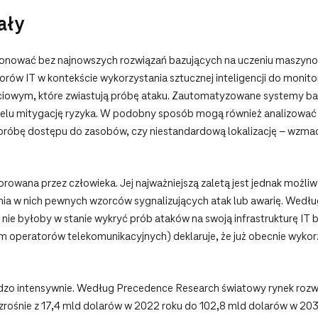
ały
cjonować bez najnowszych rozwiązań bazujących na uczeniu maszyno
rów IT w kontekście wykorzystania sztucznej inteligencji do monito
eciowym, które zwiastują próbę ataku. Zautomatyzowane systemy b
celu mitygację ryzyka. W podobny sposób mogą również analizować 
próbę dostępu do zasobów, czy niestandardową lokalizację – wzma
dzorowana przez człowieka. Jej najważniejszą zaletą jest jednak moż
wania w nich pewnych wzorców sygnalizujących atak lub awarię. Wedł
e nie byłoby w stanie wykryć prób ataków na swoją infrastrukturę IT 
ym operatorów telekomunikacyjnych) deklaruje, że już obecnie wykor
ardzo intensywnie. Według Precedence Research światowy rynek ro
wzrośnie z 17,4 mld dolarów w 2022 roku do 102,8 mld dolarów w 20