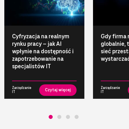
Cyfryzacja na realnym
Gdy firma 
rynku pracy – jak AI
globalnie,
wpłynie na dostępność i
sieć przest
zapotrzebowanie na
wystarcza
specjalistów IT
Zarządzanie
Zarządzanie
Czytaj więcej
IT
IT