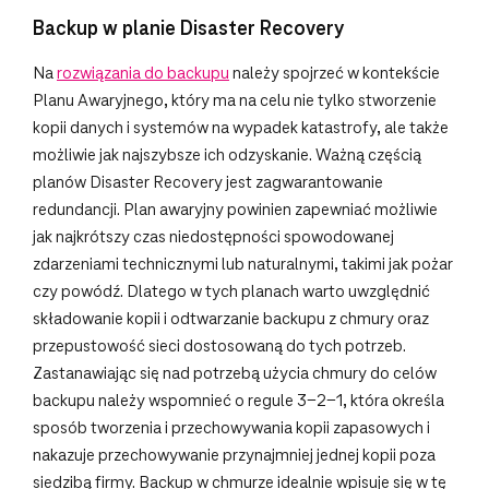
Backup w planie Disaster Recovery
Na
rozwiązania do backupu
należy spojrzeć w kontekście
Planu Awaryjnego, który ma na celu nie tylko stworzenie
kopii danych i systemów na wypadek katastrofy, ale także
możliwie jak najszybsze ich odzyskanie. Ważną częścią
planów Disaster Recovery jest zagwarantowanie
redundancji. Plan awaryjny powinien zapewniać możliwie
jak najkrótszy czas niedostępności spowodowanej
zdarzeniami technicznymi lub naturalnymi, takimi jak pożar
czy powódź. Dlatego w tych planach warto uwzględnić
składowanie kopii i odtwarzanie backupu z chmury oraz
przepustowość sieci dostosowaną do tych potrzeb.
Zastanawiając się nad potrzebą użycia chmury do celów
backupu należy wspomnieć o regule 3-2-1, która określa
sposób tworzenia i przechowywania kopii zapasowych i
nakazuje przechowywanie przynajmniej jednej kopii poza
siedzibą firmy. Backup w chmurze idealnie wpisuje się w tę