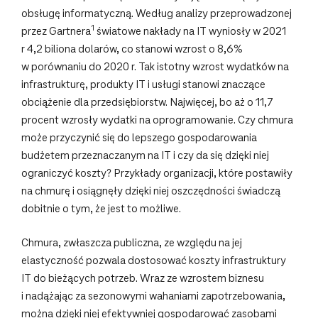
obsługę informatyczną. Według analizy przeprowadzonej
1
przez Gartnera
światowe nakłady na IT wyniosły w 2021
r 4,2 biliona dolarów, co stanowi wzrost o 8,6%
w porównaniu do 2020 r. Tak istotny wzrost wydatków na
infrastrukturę, produkty IT i usługi stanowi znaczące
obciążenie dla przedsiębiorstw. Najwięcej, bo aż o 11,7
procent wzrosły wydatki na oprogramowanie. Czy chmura
może przyczynić się do lepszego gospodarowania
budżetem przeznaczanym na IT i czy da się dzięki niej
ograniczyć koszty? Przykłady organizacji, które postawiły
na chmurę i osiągnęły dzięki niej oszczędności świadczą
dobitnie o tym, że jest to możliwe.
Chmura, zwłaszcza publiczna, ze względu na jej
elastyczność pozwala dostosować koszty infrastruktury
IT do bieżących potrzeb. Wraz ze wzrostem biznesu
i nadążając za sezonowymi wahaniami zapotrzebowania,
można dzięki niej efektywniej gospodarować zasobami