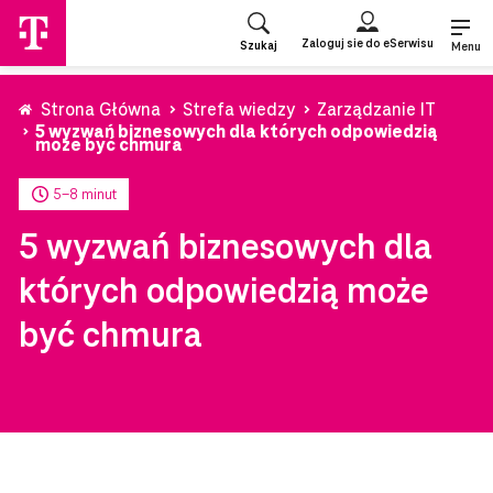
Przejdź
do
Zaloguj sie do eSerwisu
Szukaj
strony
Menu
głównej
Strona Główna
Strefa wiedzy
Zarządzanie IT
5 wyzwań biznesowych dla których odpowiedzią
może być chmura
5-8 minut
5 wyzwań biznesowych dla
których odpowiedzią może
być chmura