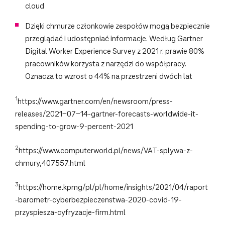
cloud
Dzięki chmurze członkowie zespołów mogą bezpiecznie
przeglądać i udostępniać informacje. Według Gartner
Digital Worker Experience Survey z 2021 r. prawie 80%
pracowników korzysta z narzędzi do współpracy.
Oznacza to wzrost o 44% na przestrzeni dwóch lat
1
https://www.gartner.com/en/newsroom/press-
releases/2021-07-14-gartner-forecasts-worldwide-it-
spending-to-grow-9-percent-2021
2
https://www.computerworld.pl/news/VAT-splywa-z-
chmury,407557.html
3
https://home.kpmg/pl/pl/home/insights/2021/04/raport
-barometr-cyberbezpieczenstwa-2020-covid-19-
przyspiesza-cyfryzacje-firm.html