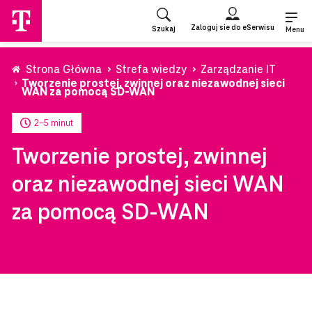
Przejdź
do
Zaloguj sie do eSerwisu
Szukaj
strony
Menu
głównej
Strona Główna
Strefa wiedzy
Zarządzanie IT
Tworzenie prostej, zwinnej oraz niezawodnej sieci
WAN za pomocą SD-WAN
2-5 minut
Tworzenie prostej, zwinnej
oraz niezawodnej sieci WAN
za pomocą SD-WAN