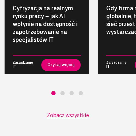
Cyfryzacja na realnym
Gdy firma 
rynku pracy – jak AI
globalnie,
wpłynie na dostępność i
sieć przest
zapotrzebowanie na
wystarcza
specjalistów IT
Zarządzanie
Zarządzanie
Czytaj więcej
IT
IT
Zobacz wszystkie