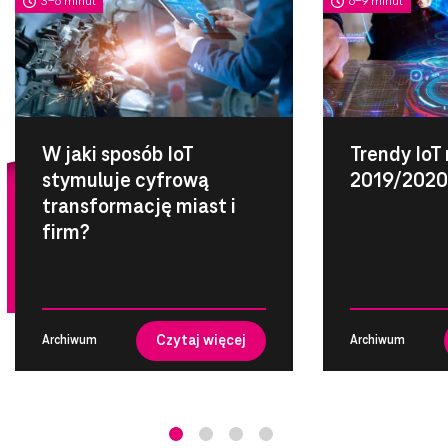
3-6 minut
6-9 minut
W jaki sposób IoT
Trendy IoT 
stymuluje cyfrową
2019/2020
transformację miast i
firm?
Czytaj więcej
Archiwum
Archiwum