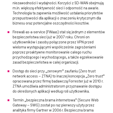
niezawodności i wydajności. Korzyści z SD-WAN obejmują
m.in. większą efektywność sieci i odporność na awarie.
Technologia ta zapewnia możliwość ustalania priorytetów
przepustowości dla aplikacji o znaczeniu krytycznym dla
biznesu oraz potencjalne oszczędności kosztów.
Firewall-as-a-service (FWaas) stał się jednym z elementów
bezpieczeństwa sieci już w 2007 roku. Chroni on
użytkowników i zasoby połączone przez VPN przed
wieloma występującymi współcześnie zagrożeniami
poprzez proaktywne monitorowanie całego ruchu
przychodzącego i wychodzącego, a także egzekwowanie
zasad bezpieczeństwa w całej organizacji.
Dostęp do sieci przy „zerowym” zaufaniu (Zero trust
network access – ZTNA) to inaczej koncepcja „Zero trust”
opracowana przez firmę badawczą Forrester już w 2010 r.
ZTNA umożliwia administratorom przyznawanie dostępu
do określonych aplikacji według roli użytkownika.
Termin „bezpieczna brama internetowa” (Secure Web
Gateway – SWG) został po raz pierwszy użyty przez
analityka firmy Gartner w 2006 r. Bezpieczna brama