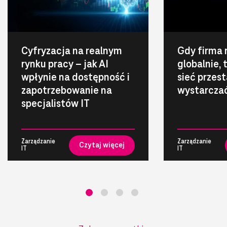
Cyfryzacja na realnym
Gdy firma 
rynku pracy – jak AI
globalnie,
wpłynie na dostępność i
sieć przest
zapotrzebowanie na
wystarcza
specjalistów IT
Zarządzanie
Zarządzanie
Czytaj więcej
IT
IT