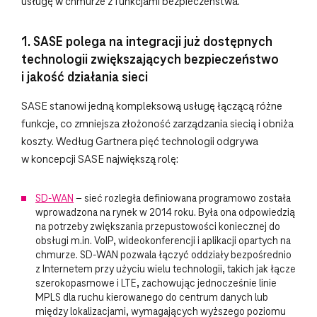
usługę w chmurze z funkcjami bezpieczeństwa.
1. SASE polega na integracji już dostępnych
technologii zwiększających bezpieczeństwo
i jakość działania sieci
SASE stanowi jedną kompleksową usługę łączącą różne
funkcje, co zmniejsza złożoność zarządzania siecią i obniża
koszty. Według Gartnera pięć technologii odgrywa
w koncepcji SASE największą rolę:
SD-WAN
– sieć rozległa definiowana programowo została
wprowadzona na rynek w 2014 roku. Była ona odpowiedzią
na potrzeby zwiększania przepustowości koniecznej do
obsługi m.in. VoIP, wideokonferencji i aplikacji opartych na
chmurze. SD-WAN pozwala łączyć oddziały bezpośrednio
z Internetem przy użyciu wielu technologii, takich jak łącze
szerokopasmowe i LTE, zachowując jednocześnie linie
MPLS dla ruchu kierowanego do centrum danych lub
między lokalizacjami, wymagających wyższego poziomu