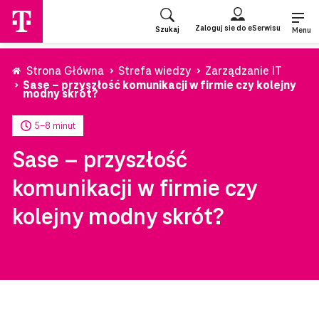
Przejdź
do
Zaloguj sie do eSerwisu
Szukaj
strony
Menu
głównej
Strona Główna
Strefa wiedzy
Zarządzanie IT
Sase – przyszłość komunikacji w firmie czy kolejny
modny skrót?
5-8 minut
Sase – przyszłość
komunikacji w firmie czy
kolejny modny skrót?