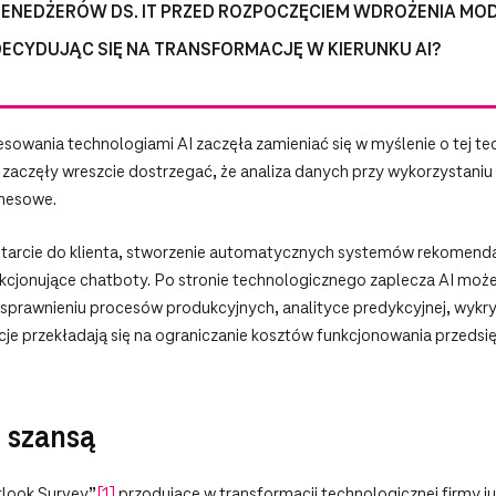
ENEDŻERÓW DS. IT PRZED ROZPOCZĘCIEM WDROŻENIA MODE
DECYDUJĄC SIĘ NA TRANSFORMACJĘ W KIERUNKU AI?
resowania technologiami AI zaczęła zamieniać się w myślenie o tej t
e zaczęły wreszcie dostrzegać, że analiza danych przy wykorzysta
znesowe.
otarcie do klienta, stworzenie automatycznych systemów rekomendacj
nkcjonujące chatboty. Po stronie technologicznego zaplecza AI mo
 usprawnieniu procesów produkcyjnych, analityce predykcyjnej, wykry
cje przekładają się na ograniczanie kosztów funkcjonowania przedsi
 szansą
look Survey”
[1]
przodujące w transformacji technologicznej firmy j