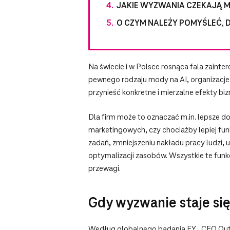
JAKIE WYZWANIA CZEKAJĄ M
O CZYM NALEŻY POMYŚLEĆ, 
Na świecie i w Polsce rosnąca fala zainte
pewnego rodzaju mody na AI, organizacj
przynieść konkretne i mierzalne efekty bi
Dla firm może to oznaczać m.in. lepsze d
marketingowych, czy chociażby lepiej fu
zadań, zmniejszeniu nakładu pracy ludzi,
optymalizacji zasobów. Wszystkie te funk
przewagi.
Gdy wyzwanie staje się
Według globalnego badania EY „CEO Out