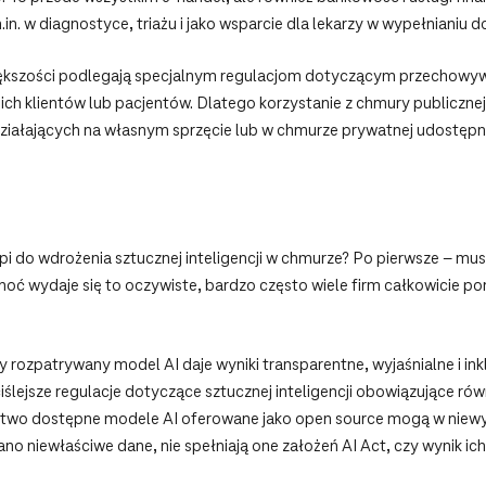
.in. w diagnostyce, triażu i jako wsparcie dla lekarzy w wypełnianiu 
ększości podlegają specjalnym regulacjom dotyczącym przechowywa
h klientów lub pacjentów. Dlatego korzystanie z chmury publicznej
ziałających na własnym sprzęcie lub w chmurze prywatnej udostępn
pi do wdrożenia sztucznej inteligencji w chmurze? Po pierwsze – musi
hoć wydaje się to oczywiste, bardzo często wiele firm całkowicie po
y rozpatrywany model AI daje wyniki transparentne, wyjaśnialne i i
iślejsze regulacje dotyczące sztucznej inteligencji obowiązujące równ
atwo dostępne modele AI oferowane jako open source mogą w niewy
no niewłaściwe dane, nie spełniają one założeń AI Act, czy wynik ich