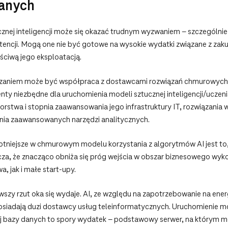
danych
ej inteligencji może się okazać trudnym wyzwaniem – szczególnie dl
petencji. Mogą one nie być gotowe na wysokie wydatki związane z za
ściwą jego eksploatacją.
zaniem może być współpraca z dostawcami rozwiązań chmurowych, 
nty niezbędne dla uruchomienia modeli sztucznej inteligencji/uczen
iorstwa i stopnia zaawansowania jego infrastruktury IT, rozwiązania
nia zaawansowanych narzędzi analitycznych.
totniejsze w chmurowym modelu korzystania z algorytmów AI jest to
za, że znacząco obniża się próg wejścia w obszar biznesowego wykor
, jak i małe start-upy.
wszy rzut oka się wydaje. AI, ze względu na zapotrzebowanie na ener
siadają duzi dostawcy usług teleinformatycznych. Uruchomienie m
ej bazy danych to spory wydatek – podstawowy serwer, na którym