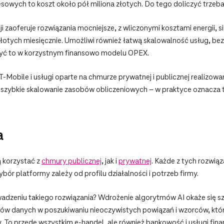
esowych to koszt około pół miliona złotych. Do tego doliczyć trzeba 
 zaoferuje rozwiązania mocniejsze, z wliczonymi kosztami energii, s
złotych miesięcznie. Umożliwi również łatwą skalowalność usług, bez
iczyć to w korzystnym finansowo modelu OPEX.
obile i usługi oparte na chmurze prywatnej i publicznej realizowa
ą szybkie skalowanie zasobów obliczeniowych – w praktyce oznacza
a
ą korzystać z
chmury publicznej
, jak i
prywatnej
. Każde z tych rozwiąz
bór platformy zależy od profilu działalności i potrzeb firmy.
wadzeniu takiego rozwiązania? Wdrożenie algorytmów AI okaże się s
rów danych w poszukiwaniu nieoczywistych powiązań i wzorców, któr
. To przede wszystkim e-handel, ale również bankowość i usługi fina