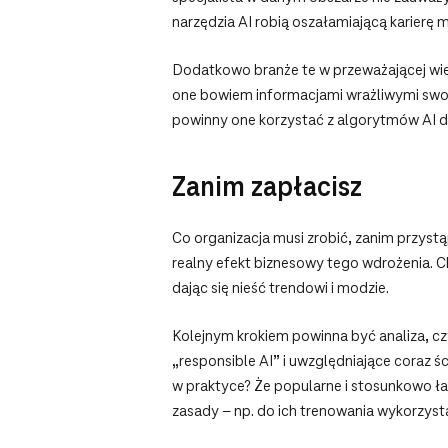
narzędzia AI robią oszałamiającą karierę m
Dodatkowo branże te w przeważającej wi
one bowiem informacjami wrażliwymi swoic
powinny one korzystać z algorytmów AI d
Zanim zapłacisz
Co organizacja musi zrobić, zanim przystą
realny efekt biznesowy tego wdrożenia. C
dając się nieść trendowi i modzie.
Kolejnym krokiem powinna być analiza, cz
„responsible AI” i uwzględniające coraz śc
w praktyce? Że popularne i stosunkowo ł
zasady – np. do ich trenowania wykorzysta