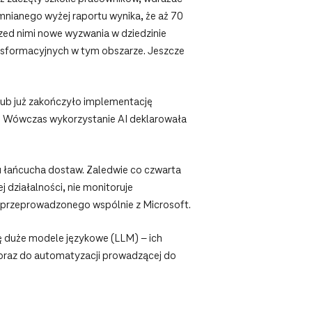
nianego wyżej raportu wynika, że aż 70
zed nimi nowe wyzwania w dziedzinie
ansformacyjnych w tym obszarze. Jeszcze
 lub już zakończyło implementację
u. Wówczas wykorzystanie AI deklarowała
iu łańcucha dostaw. Zaledwie co czwarta
j działalności, nie monitoruje
, przeprowadzonego wspólnie z Microsoft.
ię duże modele językowe (LLM) – ich
y oraz do automatyzacji prowadzącej do