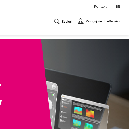
Kontakt
EN
Zaloguj sie do eSerwisu
Szukaj
–
y