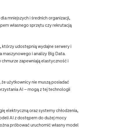
a mniejszych i średnich organizacji,
kupem własnego sprzętu czy rekrutacją
którzy udostępnią wydajne serwery i
ia maszynowego i analizy Big Data.
 w chmurze zapewniają elastyczność i
, że użytkownicy nie muszą posiadać
zystania AI – mogą z tej technologii
gię elektryczną oraz systemy chłodzenia,
odeli AI z dostępem do dużej mocy
 można próbować uruchomić własny model