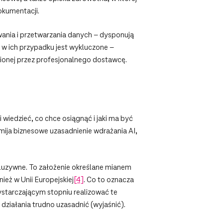
dokumentacji.
nia i przetwarzania danych – dysponują
 w ich przypadku jest wykluczone –
ionej przez profesjonalnego dostawcę.
 wiedzieć, co chce osiągnąć i jaki ma być
mija biznesowe uzasadnienie wdrażania AI,
nkluzywne. To założenie określane mianem
ież w Unii Europejskiej
[4]
. Co to oznacza
starczającym stopniu realizować te
 działania trudno uzasadnić (wyjaśnić).