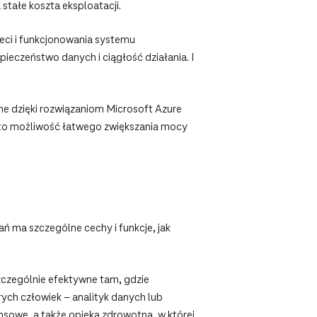
stałe koszta eksploatacji.
ieci i funkcjonowania systemu
pieczeństwo danych i ciągłość działania. I
ne dzięki rozwiązaniom Microsoft Azure
 to możliwość łatwego zwiększania mocy
ań ma szczególne cechy i funkcje, jak
zczególnie efektywne tam, gdzie
ych człowiek – analityk danych lub
nsowe, a także opieka zdrowotna, w której