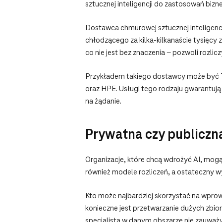
sztucznej inteligencji do zastosowań bizn
Dostawca chmurowej sztucznej inteligencji
chłodzącego za kilka-kilkanaście tysięcy 
co nie jest bez znaczenia – pozwoli rozl
Przykładem takiego dostawcy może być T-M
oraz HPE. Usługi tego rodzaju gwarantuj
na żądanie.
Prywatna czy publiczn
Organizacje, które chcą wdrożyć AI, mog
również modele rozliczeń, a ostateczny wy
Kto może najbardziej skorzystać na wpro
konieczne jest przetwarzanie dużych zbio
specjalista w danym obszarze nie zauważy