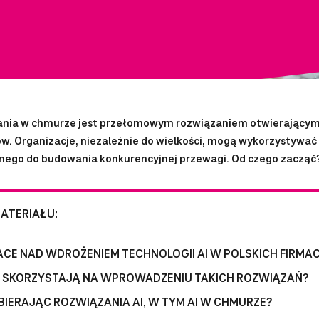
zania w chmurze jest przełomowym rozwiązaniem otwierającym
ów. Organizacje, niezależnie do wielkości, mogą wykorzystywa
lnego do budowania konkurencyjnej przewagi. Od czego zacząć
ATERIAŁU:
E NAD WDROŻENIEM TECHNOLOGII AI W POLSKICH FIRMA
J SKORZYSTAJĄ NA WPROWADZENIU TAKICH ROZWIĄZAŃ?
IERAJĄC ROZWIĄZANIA AI, W TYM AI W CHMURZE?