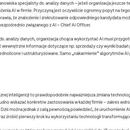
nowiska specjalisty ds. analizy danych – jeżeli organizacja jeszcze 
żenia AI w firmie. Przyczyną jest oczywiście ogromny popyt na tego 
prawia, że znalezienie i zrekrutowanie odpowiedniego kandydata mo
bezpośrednio związanego z AI – Chief AI Officer.
 ds. analizy danych, organizacja chcąca wykorzystać AI musi przyg
wewnętrzne informacje dotyczące np. sprzedaży czy wyniki badań p
jednolicone i ustrukturyzowane. Samo „nakarmienie” algorytmów AI 
cznej inteligencji to prawdopodobnie najważniejsza zmiana technol
rudno wskazać konkretne zastosowania w każdej firmie – zakres wdroż
. Dziś można jednak z całą pewnością powiedzieć, że uruchomienie AI
az zrobić pierwszy krok ku wykorzystaniu technologii transformujące