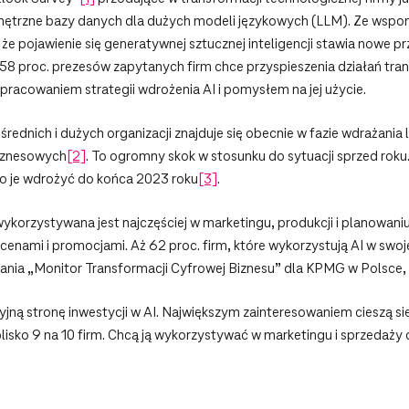
ętrzne bazy danych dla dużych modeli językowych (LLM). Ze wspom
 pojawienie się generatywnej sztucznej inteligencji stawia nowe pr
 58 proc. prezesów zapytanych firm chce przyspieszenia działań tr
pracowaniem strategii wdrożenia AI i pomysłem na jej użycie.
średnich i dużych organizacji znajduje się obecnie w fazie wdrażania
biznesowych
[2]
. To ogromny skok w stosunku do sytuacji sprzed rok
ało je wdrożyć do końca 2023 roku
[3]
.
 wykorzystywana jest najczęściej w marketingu, produkcji i planowan
cenami i promocjami. Aż 62 proc. firm, które wykorzystują AI w swoje
adania „Monitor Transformacji Cyfrowej Biznesu” dla KPMG w Polsce
cyjną stronę inwestycji w AI. Największym zainteresowaniem cieszą s
lisko 9 na 10 firm. Chcą ją wykorzystywać w marketingu i sprzedaż