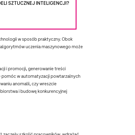
LI SZTUCZNEJ INTELIGENCJI?
echnologii w sposób praktyczny. Obok
niu algorytmów uczenia maszynowego może
i i promocji, generowanie treści
że pomóc w automatyzacji powtarzalnych
waniu anomalii, czy wreszcie
ębiorstwa i budowę konkurencyjnej
uż zaczęły szkolić pracowników, wdrażać