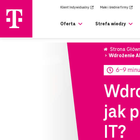
zejdź
Klient Indywidualny
Małe i średnie firmy
rony
ównej
Oferta
Strefa wiedzy
Strona Głów
Wdrożenie AI
6-9 min
Wdro
jak 
IT?