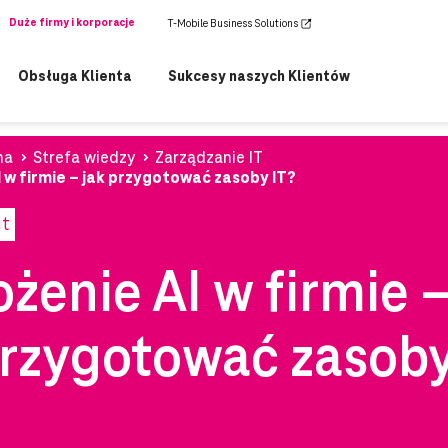
Duże firmy i korporacje
T-Mobile Business Solutions
Obsługa Klienta
Sukcesy naszych Klientów
na
Strefa wiedzy
Zarządzanie IT
 w firmie – jak przygotować zasoby IT?
ut
żenie AI w firmie 
przygotować zasob