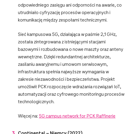
odpowiedniego zasięgu ani odporności na awarie, co
utrudniało cyfryzację procesów operacyjnych i
komunikację między zespołami technicznymi.
Sieć kampusowa 5G, działająca w paśmie 2,1 GHz,
została zintegrowana z istniejącymi stacjami
bazowymi i rozbudowana o nowe maszty oraz anteny
wewnętrzne. Dzięki redundantnej architekturze,
zasilaniu awaryjnemu i umowom serwisowym,
infrastruktura spełnia najwyższe wymagania w
zakresie niezawodności i bezpieczeństwa. Projekt
umożliwił PCK rozpoczęcie wdrażania rozwiązań IoT,
automatyzacji oraz cyfrowego monitoringu procesów
technologicznych.
Więcej na:
5G campus network for PCK Raffinerie
Continental – Niemcy (2022)