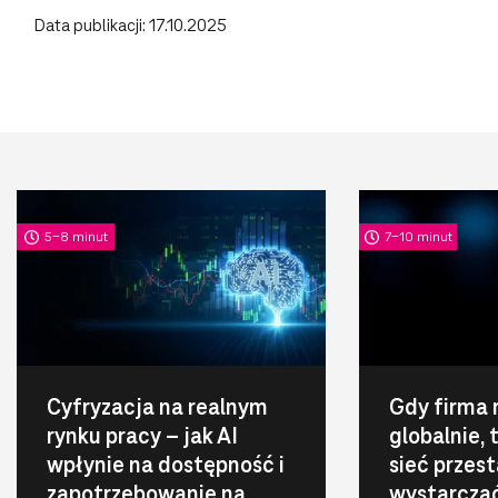
Data publikacji: 17.10.2025
5-8 minut
7-10 minut
Cyfryzacja na realnym
Gdy firma 
rynku pracy – jak AI
globalnie,
wpłynie na dostępność i
sieć przest
zapotrzebowanie na
wystarcza