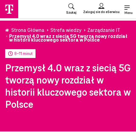
Przejdź
do
Zaloguj sie do eSerwisu
Szukaj
strony
Menu
głównej
Strona Główna
Strefa wiedzy
Zarządzanie IT
Przemysł 4.0 wraz z siecią 5G tworzą nowy rozdział
w historii kluczowego sektora w Polsce
8-11 minut
Przemysł 4.0 wraz z siecią 5G
tworzą nowy rozdział w
historii kluczowego sektora w
Polsce