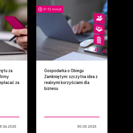
artykuł
9-12 minut
zętu za
Gospodarka o Obiegu
firmy
Zamkniętym: szczytna idea z
epłacać za
realnymi korzyściami dla
biznesu
Technologie
3.06.2025
organizacji
30.05.2025
pracy