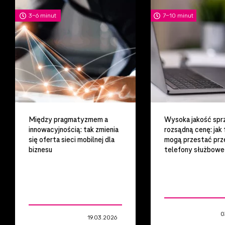
artykuł
artykuł
3-6 minut
7-10 minut
Między pragmatyzmem a
Wysoka jakość spr
innowacyjnością: tak zmienia
rozsądną cenę: jak 
się oferta sieci mobilnej dla
mogą przestać prz
biznesu
telefony służbowe
Technologie
Zarządzanie
organizacji
0
19.03.2026
IT
pracy