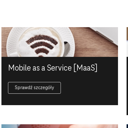
Mobile as a Service [MaaS]
Sprawdź szczegóły