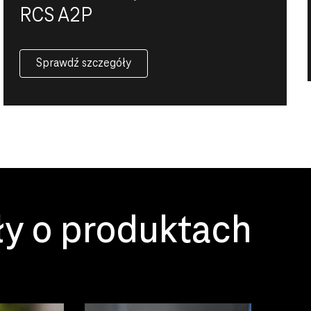
RCS A2P
Sprawdź szczegóły
ły o produktach
Przeczytaj