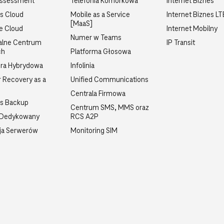
Assessment
Telefonia Komórkowa
Internet Biznes
s Cloud
Mobile as a Service
Internet Biznes L
[MaaS]
te Cloud
Internet Mobilny
Numer w Teams
alne Centrum
IP Transit
ch
Platforma Głosowa
ra Hybrydowa
Infolinia
r Recovery as a
Unified Communications
Centrala Firmowa
ss Backup
Centrum SMS, MMS oraz
 Dedykowany
RCS A2P
ja Serwerów
Monitoring SIM