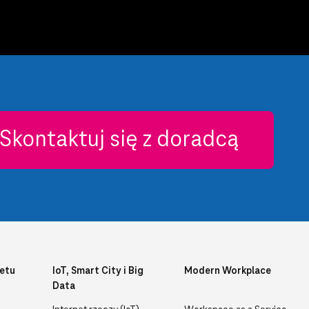
Skontaktuj się z doradcą
etu
IoT, Smart City i Big
Modern Workplace
Data