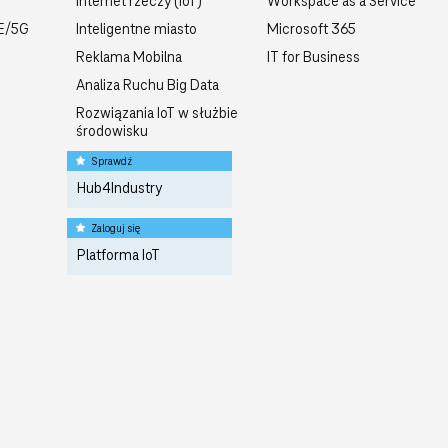
Internet rzeczy (IoT)
Workspace as a Service
TE/5G
Inteligentne miasto
Microsoft 365
Reklama Mobilna
IT for Business
Analiza Ruchu Big Data
Rozwiązania IoT w służbie
środowisku
Sprawdź
Hub4Industry
Zaloguj się
Platforma IoT