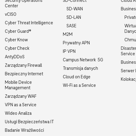
Security Operations
SD-Connect
Cloud 
Center
SD-WAN
Busines
vCISO
SD-LAN
Priva
Cyber Threat Intelligence
SASE
Wirtu
Cyber Guard®
Dany
M2M
Cyber Know
Chmu
Prywatny APN
Cyber Check
Disaste
IP VPN
Service
AntyDDoS
Campus Network 5G
Busine
Zarządzany Firewall
Transmisja danych
Serwer
Bezpieczny Internet
Cloud on Edge
Kolokac
Mobile Device
Wi-Fi as a Service
Management
Zarządzany WAF
VPN as a Service
Wideo Analiza
Usługi Bezpieczeństwa IT
Badanie Wrażliwości