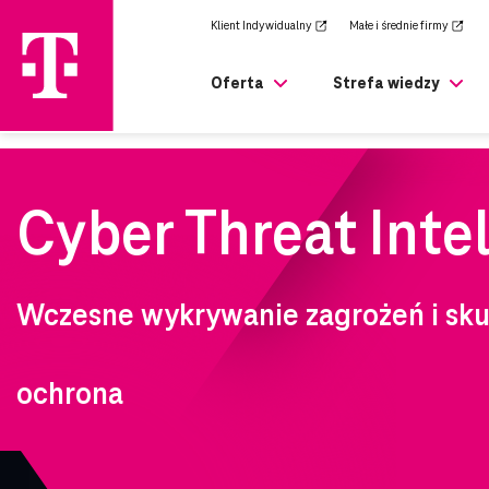
zejdź
Klient Indywidualny
Małe i średnie firmy
rony
ównej
Oferta
Strefa wiedzy
T Business
Zaufanie to nasz 
biznes.