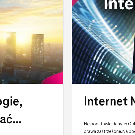
gie,
Internet 
łać
Na podstawie danych Ookl
prawa zastrzeżone.Na pod