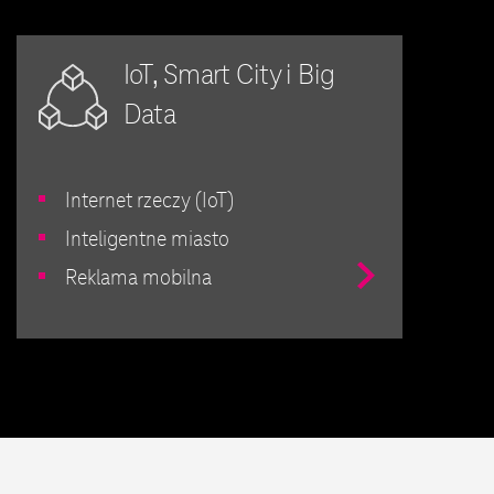
IoT, Smart City i Big
Data
Internet rzeczy (IoT)
Inteligentne miasto
Przejdź
Reklama mobilna
do
IoT,
Smart
City
i
Big
Data