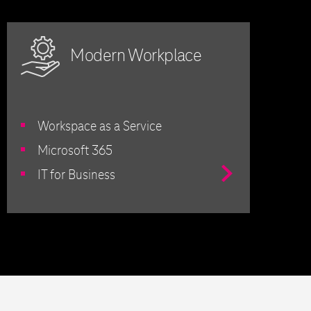
Modern Workplace
Workspace as a Service
Microsoft 365
Przejdź
IT for Business
do
Usługi
IT