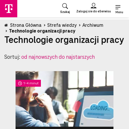
Przejdź
do
Zaloguj sie do eSerwisu
Szukaj
strony
Menu
głównej
Strona Główna
Strefa wiedzy
Archiwum
Technologie organizacji pracy
Technologie organizacji pracy
Sortuj:
od najnowszych do najstarszych
1-4 minut