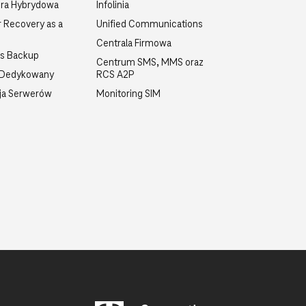
ra Hybrydowa
Infolinia
r Recovery as a
Unified Communications
Centrala Firmowa
ss Backup
Centrum SMS, MMS oraz
 Dedykowany
RCS A2P
ja Serwerów
Monitoring SIM