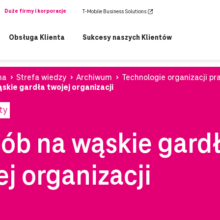
Duże firmy i korporacje
T-Mobile Business Solutions
Obsługa Klienta
Sukcesy naszych Klientów
na
Strefa wiedzy
Archiwum
Technologie organizacji pr
skie gardła twojej organizacji
ty
ób na wąskie gard
ej organizacji