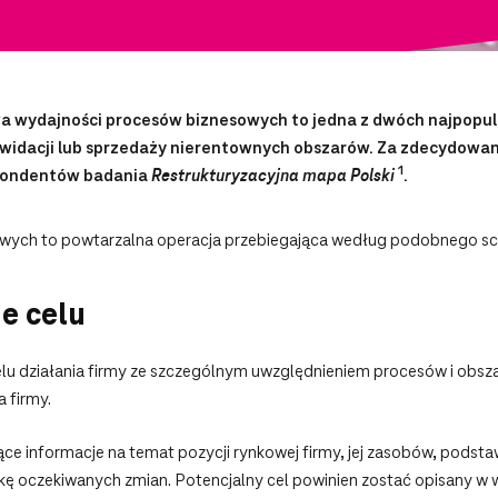
a wydajności procesów biznesowych to jedna z dwóch najpopu
ikwidacji lub sprzedaży nierentownych obszarów. Za zdecydowan
1
spondentów badania
Restrukturyzacyjna mapa Polski
.
ych to powtarzalna operacja przebiegająca według podobnego sce
e celu
u działania firmy ze szczególnym uwzględnieniem procesów i obsz
 firmy.
ce informacje na temat pozycji rynkowej firmy, jej zasobów, podst
tykę oczekiwanych zmian. Potencjalny cel powinien zostać opisany w