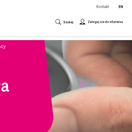
Kontakt
EN
Zaloguj sie do eSerwisu
Szukaj
acy
ła