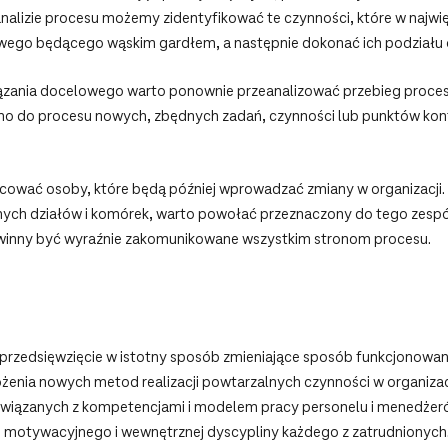
alizie procesu możemy zidentyfikować te czynności, które w najwię
o będącego wąskim gardłem, a następnie dokonać ich podziału od 
zania docelowego warto ponownie przeanalizować przebieg proces
no do procesu nowych, zbędnych zadań, czynności lub punktów kont
cować osoby, które będą później wprowadzać zmiany w organizacji. 
nych działów i komórek, warto powołać przeznaczony do tego zespó
winny być wyraźnie zakomunikowane wszystkim stronom procesu.
rzedsięwzięcie w istotny sposób zmieniające sposób funkcjonowania
nia nowych metod realizacji powtarzalnych czynności w organizacj
związanych z kompetencjami i modelem pracy personelu i menedżer
mu motywacyjnego i wewnętrznej dyscypliny każdego z zatrudnionych