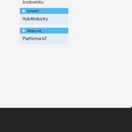
środowisku
Sprawdź
Hub4Industry
Zaloguj się
Platforma IoT