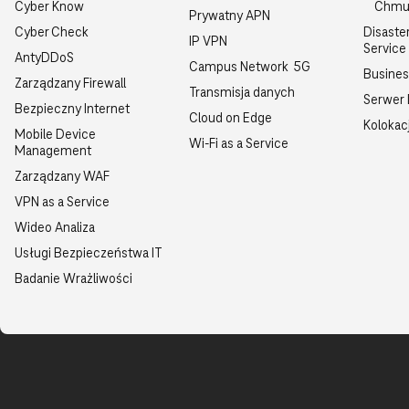
Cyber Know
Chmu
Prywatny APN
Cyber Check
Disaste
IP VPN
Service
AntyDDoS
Campus Network 5G
Busine
Zarządzany Firewall
Transmisja danych
Serwer
Bezpieczny Internet
Cloud on Edge
Kolokac
Mobile Device
Wi-Fi as a Service
Management
Zarządzany WAF
VPN as a Service
Wideo Analiza
Usługi Bezpieczeństwa IT
Badanie Wrażliwości