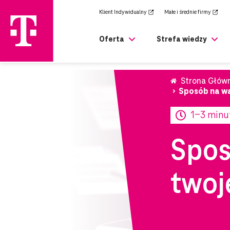
zejdź
Klient Indywidualny
Małe i średnie firmy
rony
ównej
Oferta
Strefa wiedzy
Strona Głów
Sposób na wą
1-3 minu
Spos
twoj