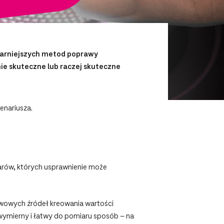
larniejszych metod poprawy
ie skuteczne lub raczej skuteczne
nariusza.
arów, których usprawnienie może
awowych źródeł kreowania wartości
 wymierny i łatwy do pomiaru sposób – na