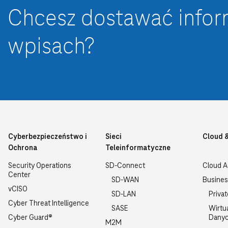
Chcesz dostawać info
wpisach?
Cyberbezpieczeństwo i
Sieci
Cloud 
Ochrona
Teleinformatyczne
Security Operations
SD-Connect
Cloud 
Center
SD-WAN
Busines
vCISO
SD-LAN
Priva
Cyber Threat Intelligence
SASE
Wirtu
Cyber Guard®
Dany
M2M