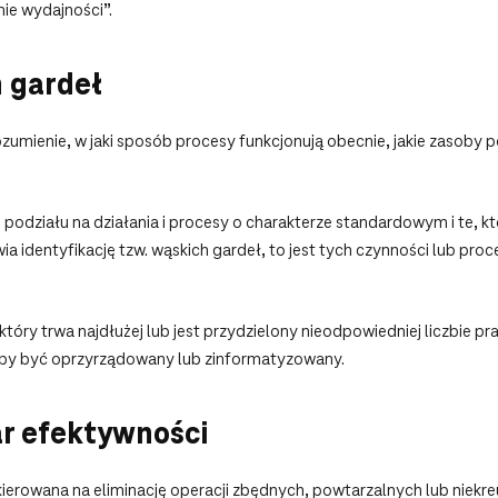
nie wydajności”.
 gardeł
ienie, w jaki sposób procesy funkcjonują obecnie, jakie zasoby pochł
podziału na działania i procesy o charakterze standardowym i te, 
a identyfikację tzw. wąskich gardeł, to jest tych czynności lub pro
óry trwa najdłużej lub jest przydzielony nieodpowiedniej liczbie pr
by być oprzyrządowany lub zinformatyzowany.
ar efektywności
erowana na eliminację operacji zbędnych, powtarzalnych lub niekre