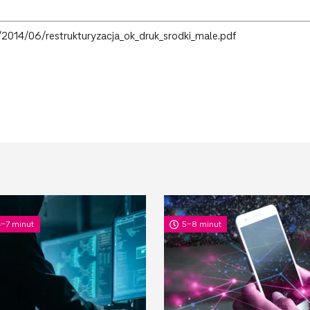
2014/06/restrukturyzacja_ok_druk_srodki_male.pdf
4-7 minut
5-8 minut