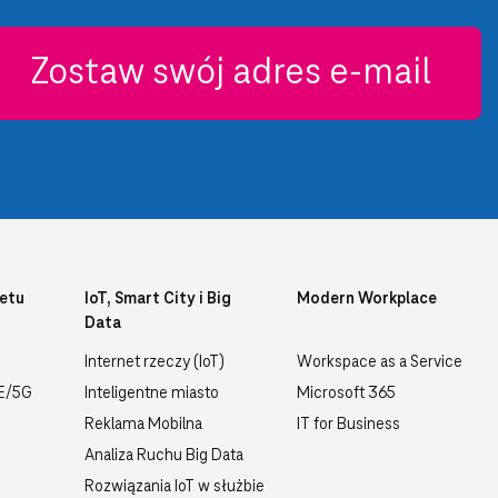
Zostaw swój adres e-mail
etu
IoT, Smart City i Big
Modern Workplace
Data
Internet rzeczy (IoT)
Workspace as a Service
TE/5G
Inteligentne miasto
Microsoft 365
Reklama Mobilna
IT for Business
Analiza Ruchu Big Data
Rozwiązania IoT w służbie