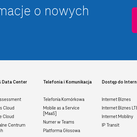
rmacje o nowych
& Data Center
Telefonia i Komunikacja
Dostęp do Intern
Assessment
Telefonia Komórkowa
Internet Biznes
s Cloud
Mobile as a Service
Internet Biznes L
[MaaS]
te Cloud
Internet Mobilny
Numer w Teams
alne Centrum
IP Transit
ch
Platforma Głosowa