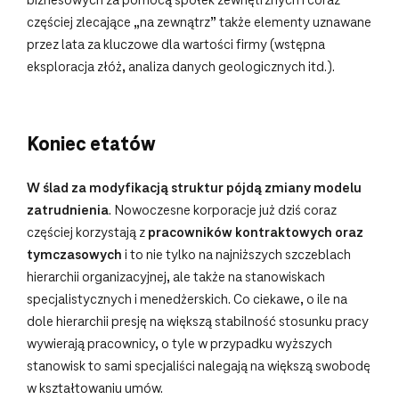
biznesowych za pomocą spółek zewnętrznych i coraz
częściej zlecające „na zewnątrz” także elementy uznawane
przez lata za kluczowe dla wartości firmy (wstępna
eksploracja złóż, analiza danych geologicznych itd.).
Koniec etatów
W ślad za modyfikacją struktur pójdą zmiany modelu
zatrudnienia
. Nowoczesne korporacje już dziś coraz
częściej korzystają z
pracowników kontraktowych oraz
tymczasowych
i to nie tylko na najniższych szczeblach
hierarchii organizacyjnej, ale także na stanowiskach
specjalistycznych i menedżerskich. Co ciekawe, o ile na
dole hierarchii presję na większą stabilność stosunku pracy
wywierają pracownicy, o tyle w przypadku wyższych
stanowisk to sami specjaliści nalegają na większą swobodę
w kształtowaniu umów.