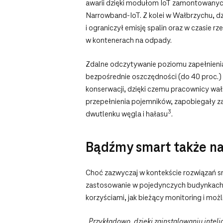
awarii dzięki modułom IoT zamontowanych
Narrowband-IoT. Z kolei w Wałbrzychu, dz
i ograniczył emisję spalin oraz w czasie
w kontenerach na odpady.
Zdalne odczytywanie poziomu zapełnienia 
bezpośrednie oszczędności (do 40 proc.)
konserwacji, dzięki czemu pracownicy wa
przepełnienia pojemników, zapobiegały za
3
dwutlenku węgla i hałasu
.
Bądźmy smart także na
Choć zazwyczaj w kontekście rozwiązań sm
zastosowanie w pojedynczych budynkach uż
korzyściami, jak bieżący monitoring i moż
„Przykładowo, dzięki zainstalowaniu int