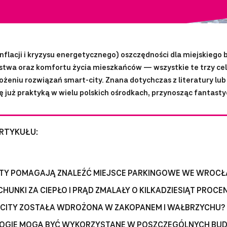
inflacji i kryzysu energetycznego) oszczędności dla miejskiego
twa oraz komfortu życia mieszkańców — wszystkie te trzy cel
ożeniu rozwiązań smart-city. Znana dotychczas z literatury lub
się już praktyką w wielu polskich ośrodkach, przynosząc fantasty
ARTYKUŁU:
ITY POMAGAJĄ ZNALEŹĆ MIEJSCE PARKINGOWE WE WROCŁ
HUNKI ZA CIEPŁO I PRĄD ZMALAŁY O KILKADZIESIĄT PROCE
T-CITY ZOSTAŁA WDROŻONA W ZAKOPANEM I WAŁBRZYCHU?
OGIE MOGĄ BYĆ WYKORZYSTANE W POSZCZEGÓLNYCH BUD