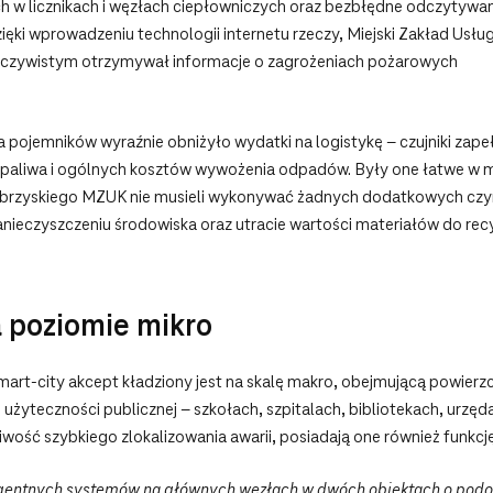
 w licznikach i węzłach ciepłowniczych oraz bezbłędne odczytywan
ięki wprowadzeniu technologii internetu rzeczy, Miejski Zakład Us
 rzeczywistym otrzymywał informacje o zagrożeniach pożarowych
pojemników wyraźnie obniżyło wydatki na logistykę – czujniki zape
 paliwa i ogólnych kosztów wywożenia odpadów. Były one łatwe w 
łbrzyskiego MZUK nie musieli wykonywać żadnych dodatkowych czynn
nieczyszczeniu środowiska oraz utracie wartości materiałów do recyk
 poziomie mikro
art-city akcept kładziony jest na skalę makro, obejmującą powierzc
yteczności publicznej – szkołach, szpitalach, bibliotekach, urzęda
liwość szybkiego zlokalizowania awarii, posiadają one również funk
eligentnych systemów na głównych węzłach w dwóch obiektach o pod