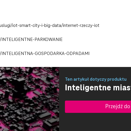
uslugi/iot-smart-city-i-big-data/internet-rzeczy-iot
lotka/INTELIGENTNE-PARKOWANIE
ulotka/INTELIGENTNA-GOSPODARKA-ODPADAMI
Ten artykuł dotyczy produktu
Inteligentne mias
Przejdź do