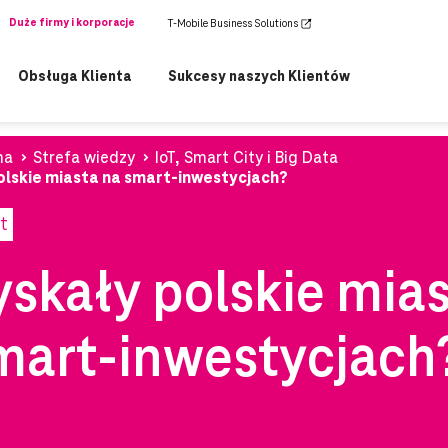
Duże firmy i korporacje
T-Mobile Business Solutions
Obsługa Klienta
Sukcesy naszych Klientów
na
Strefa wiedzy
IoT, Smart City i Big Data
olskie miasta na smart-inwestycjach?
t
yskały polskie mia
mart-inwestycjach