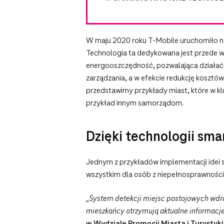
W maju 2020 roku T-Mobile uruchomiło n
Technologia ta dedykowana jest przede wsz
energooszczędność, pozwalająca działać u
zarządzania, a w efekcie redukcję kosztó
przedstawimy przykłady miast, które w kl
przykład innym samorządom.
Dzięki technologii sm
Jednym z przykładów implementacji idei s
wszystkim dla osób z niepełnosprawności
„System detekcji miejsc postojowych wdroż
mieszkańcy otrzymują aktualne informacj
w Wydziale Promocji Miasta i Turystyki