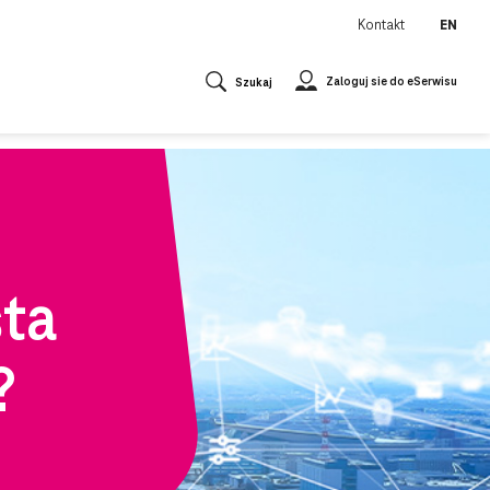
Kontakt
EN
Zaloguj sie do eSerwisu
Szukaj
sta
?