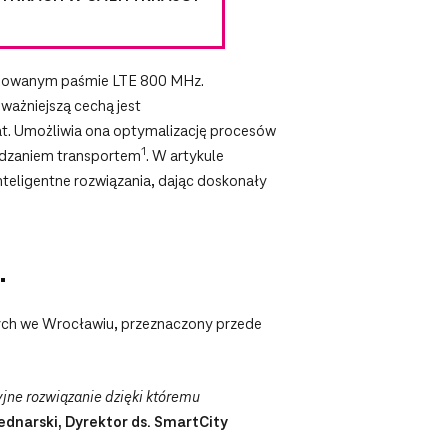
jonowanym paśmie LTE 800 MHz.
jważniejszą cechą jest
lat. Umożliwia ona optymalizację procesów
1
ządzaniem transportem
. W artykule
teligentne rozwiązania, dając doskonały
…
wych we Wrocławiu, przeznaczony przede
jne rozwiązanie dzięki któremu
dnarski, Dyrektor ds. SmartCity