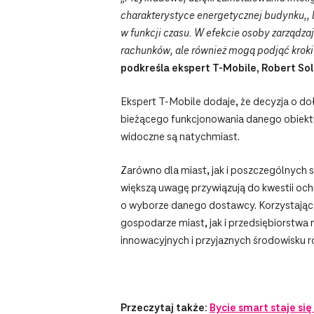
charakterystyce energetycznej budynku,, 
w funkcji czasu. W efekcie osoby zarządz
rachunków, ale również mogą podjąć kroki 
podkreśla ekspert T-Mobile, Robert Sol
Ekspert T‑Mobile dodaje, że decyzja o do
bieżącego funkcjonowania danego obiektu
widoczne są natychmiast.
Zarówno dla miast, jak i poszczególnych s
większą uwagę przywiązują do kwestii oc
o wyborze danego dostawcy. Korzystając
gospodarze miast, jak i przedsiębiorstw
innowacyjnych i przyjaznych środowisku r
Przeczytaj także:
Bycie smart staje się