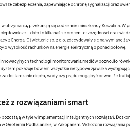
owsze zabezpieczenia, zapewniające ochronę sygnalizacji oraz uwierz
e w utrzymaniu, przekonują się codziennie mieszkańcy Koszalina. W p
ciepłownicze – dało to kilkanaście procent oszczędności oraz wied
cy z Energa-Oświetlenie sp. z o.o. zdecydowały się na wymianę żar
szyło wysokość rachunków na energię elektryczną o ponad połowę.
 innowacyjnych technologii monitorowania mediów pozwoliło również
System pokazuje bowiem wszystkie nietypowe zjawiska występujące na
e za dostarczanie ciepła, wody czy prądu mogą być pewne, że trafi
też z rozwiązaniami smart
e pozostają w tyle w implementacji inteligentnych rozwiązań. Dosk
a w Geotermii Podhalańskiej w Zakopanem. Wdrożone rozwiązania p