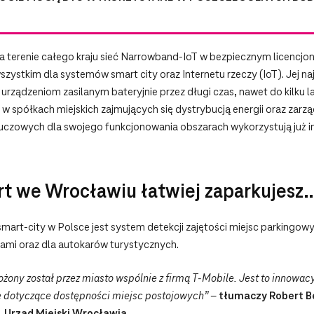
a terenie całego kraju sieć Narrowband-IoT w bezpiecznym licenc
ystkim dla systemów smart city oraz Internetu rzeczy (IoT). Jej na
rządzeniom zasilanym bateryjnie przez długi czas, nawet do kilku 
w w spółkach miejskich zajmujących się dystrybucją energii oraz zar
uczowych dla swojego funkcjonowania obszarach wykorzystują już in
art we Wrocławiu łatwiej zaparkujesz
mart-city w Polsce jest system detekcji zajętości miejsc parkingo
ami oraz dla autokarów turystycznych.
ony został przez miasto wspólnie z firmą T‑Mobile. Jest to innowacy
e dotyczące dostępności miejsc postojowych”
–
tłumaczy Robert Be
, Urząd Miejski Wrocławia.