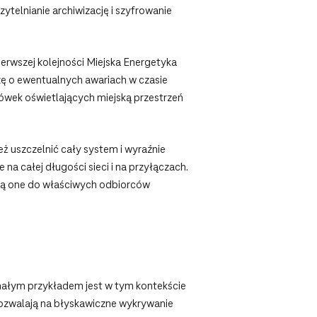
ytelnianie archiwizację i szyfrowanie
ierwszej kolejności Miejska Energetyka
zę o ewentualnych awariach w czasie
ówek oświetlających miejską przestrzeń
 uszczelnić cały system i wyraźnie
 całej długości sieci i na przyłączach.
ają one do właściwych odbiorców
onałym przykładem jest w tym kontekście
ozwalają na błyskawiczne wykrywanie