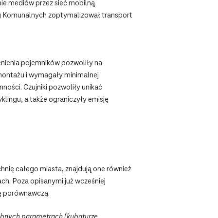
ie mediów przez sieć mobilną
ług Komunalnych zoptymalizował transport
łnienia pojemników pozwoliły na
montażu i wymagały minimalnej
ości. Czujniki pozwoliły unikać
lingu, a także ograniczyły emisję
hnię całego miasta, znajdują one również
ch. Poza opisanymi już wcześniej
cję porównawczą.
obnych parametrach (kubaturze,