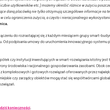
liczbie użytkowników etc.) możemy określić różnice w zużyciu poszc
ające daną placówką nie tylko otrzymują szczegółowe informacje na 
w celu ograniczenia zużycia, a często i nieracjonalnego wykorzystan
nica.
łączeniu do rozrastającej się z każdym miesiącem grupy smart-budy
. Od podpisania umowy do uruchomienia innowacyjnego systemu pot
półek czy instytucji inwestujących w smart-rozwiązania istotny jest
hrony środowiska i racjonalnego gospodarowania zasobami. Obok ce
 z kompleksowych i gotowych rozwiązań oferowanych przez najwięk
a miejskie czy zarządcy obiektów mogą stać się współtwórcami glo
ozwiązań.
 dziś konieczności
.