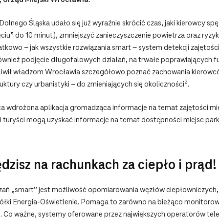
 Dolnego Śląska udało się już wyraźnie skrócić czas, jaki kierowcy s
iu” do 10 minut), zmniejszyć zanieczyszczenie powietrza oraz ryzy
owo – jak wszystkie rozwiązania smart – system detekcji zajętości
ównież podjęcie długofalowych działań, na trwałe poprawiających f
liwił władzom Wrocławia szczegółowo poznać zachowania kierowców
2
uktury czy urbanistyki – do zmieniających się okoliczności
.
 wdrożona aplikacja gromadząca informacje na temat zajętości miej
 i turyści mogą uzyskać informacje na temat dostępności miejsc p
dzisz na rachunkach za ciepło i prąd!
ązań „smart” jest możliwość opomiarowania węzłów ciepłowniczych,
ółki Energia-Oświetlenie. Pomaga to zarówno na bieżąco monitorowa
m. Co ważne, systemy oferowane przez największych operatorów tel