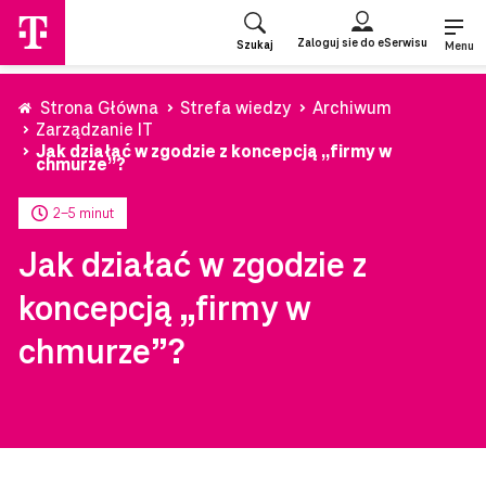
Przejdź
do
Zaloguj sie do eSerwisu
Szukaj
strony
Menu
głównej
Strona Główna
Strefa wiedzy
Archiwum
Zarządzanie IT
Jak działać w zgodzie z koncepcją „firmy w
chmurze”?
2-5 minut
Jak działać w zgodzie z
koncepcją „firmy w
chmurze”?