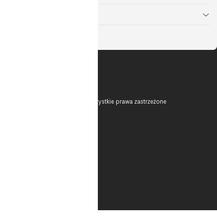
Modern Workplace
© 2026 T-Mobile Polska S.A. Wszystkie prawa zastrzeżone
O nas
Kontakt
Nota Prawna
Polityka prywatności
Bezpieczeństwo
Dokumenty
(trwały nośnik)
Zgłość nielegalną treść