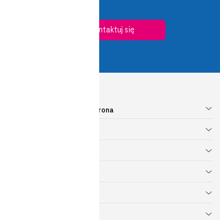
Skontaktuj się
Cyberbezpieczeństwo i Ochrona
Sieci Teleinformatyczne
Cloud & Data Center
Telefonia i Komunikacja
Dostęp do Internetu
IoT, Smart City i Big Data