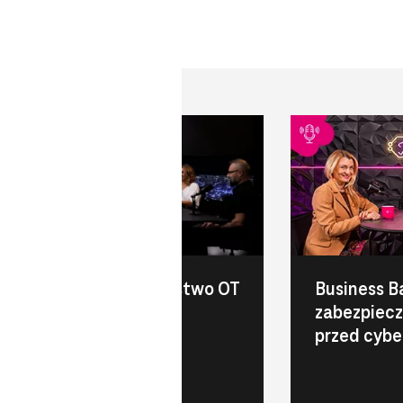
Cyberbezpieczeństwo OT
Business B
i IT w przemyśle
zabezpiecz
przed cyb