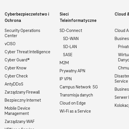
Cyberbezpieczeństwo i
Sieci
Cloud 
Ochrona
Teleinformatyczne
Security Operations
SD-Connect
Cloud 
Center
SD-WAN
Busines
vCISO
SD-LAN
Priva
Cyber Threat Intelligence
SASE
Wirtu
Cyber Guard®
Dany
M2M
Cyber Know
Chmu
Prywatny APN
Cyber Check
Disaste
IP VPN
Service
AntyDDoS
Campus Network 5G
Busine
Zarządzany Firewall
Transmisja danych
Serwer
Bezpieczny Internet
Cloud on Edge
Kolokac
Mobile Device
Wi-Fi as a Service
Management
Zarządzany WAF