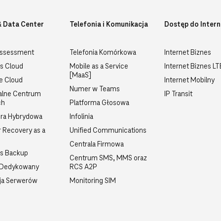
& Data Center
Telefonia i Komunikacja
Dostęp do Intern
Assessment
Telefonia Komórkowa
Internet Biznes
s Cloud
Mobile as a Service
Internet Biznes L
[MaaS]
te Cloud
Internet Mobilny
Numer w Teams
alne Centrum
IP Transit
ch
Platforma Głosowa
ra Hybrydowa
Infolinia
r Recovery as a
Unified Communications
Centrala Firmowa
ss Backup
Centrum SMS, MMS oraz
 Dedykowany
RCS A2P
ja Serwerów
Monitoring SIM