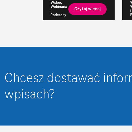
Wideo,
Webinaria
Czytaj więcej
i
i
Podcasty
Chcesz dostawać info
wpisach?