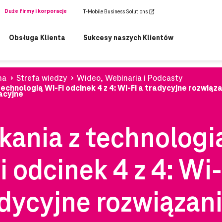
Duże firmy i korporacje
T-Mobile Business Solutions
Obsługa Klienta
Sukcesy naszych Klientów
na
Strefa wiedzy
Wideo, Webinaria i Podcasty
echnologią Wi-Fi odcinek 4 z 4: Wi-Fi a tradycyjne rozwiąz
acyjne
kania z technologi
i odcinek 4 z 4: Wi-
adycyjne rozwiązan