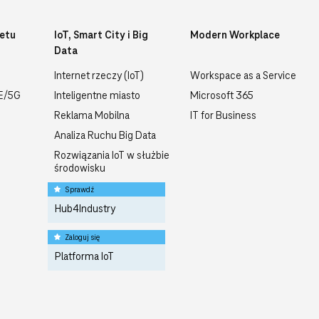
etu
IoT, Smart City i Big
Modern Workplace
Data
Internet rzeczy (IoT)
Workspace as a Service
TE/5G
Inteligentne miasto
Microsoft 365
Reklama Mobilna
IT for Business
Analiza Ruchu Big Data
Rozwiązania IoT w służbie
środowisku
Sprawdź
Hub4Industry
Zaloguj się
Platforma IoT