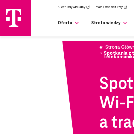
zejdź
Klient Indywidualny
Małe i średnie firmy
rony
ównej
Oferta
Strefa wiedzy
Strona Głów
Spotkania z t
telekomunik
Spot
Wi-F
a tr