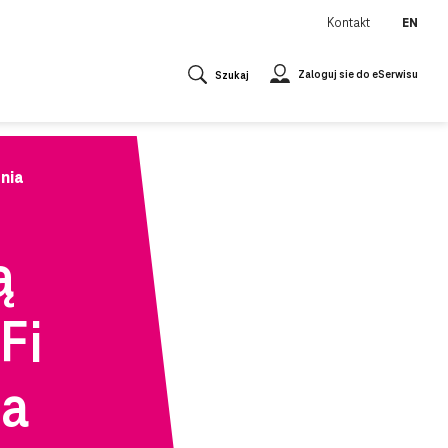
Kontakt
EN
Zaloguj sie do eSerwisu
Szukaj
ania
ą
Fi
ia