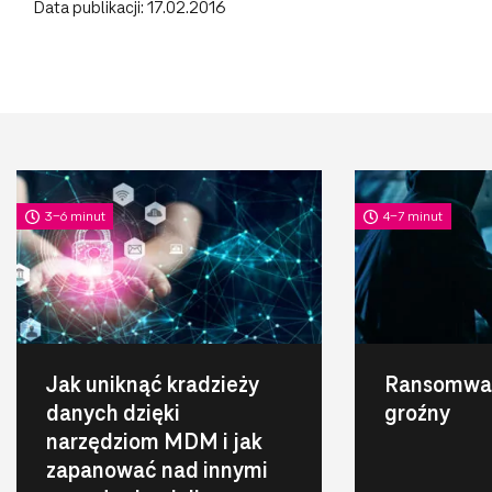
Data publikacji: 17.02.2016
3-6 minut
4-7 minut
Jak uniknąć kradzieży
Ransomwar
danych dzięki
groźny
narzędziom MDM i jak
zapanować nad innymi