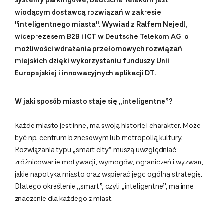
systemy parkingowe, Deutsche Telekom jest
wiodącym dostawcą rozwiązań w zakresie
"inteligentnego miasta". Wywiad z Ralfem Nejedl,
wiceprezesem B2B i ICT w Deutsche Telekom AG, o
możliwości wdrażania przełomowych rozwiązań
miejskich dzięki wykorzystaniu funduszy Unii
Europejskiej i innowacyjnych aplikacji DT.
W jaki sposób miasto staje się „inteligentne”?
Każde miasto jest inne, ma swoją historię i charakter. Może
być np. centrum biznesowym lub metropolią kultury.
Rozwiązania typu „smart city” muszą uwzględniać
zróżnicowanie motywacji, wymogów, ograniczeń i wyzwań,
jakie napotyka miasto oraz wspierać jego ogólną strategię.
Dlatego określenie „smart”, czyli „inteligentne”, ma inne
znaczenie dla każdego z miast.