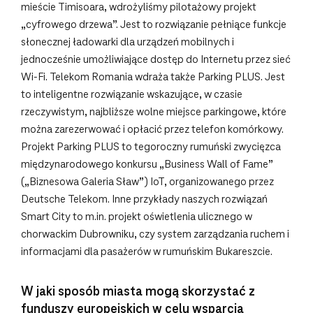
mieście Timisoara, wdrożyliśmy pilotażowy projekt
„cyfrowego drzewa”. Jest to rozwiązanie pełniące funkcje
słonecznej ładowarki dla urządzeń mobilnych i
jednocześnie umożliwiające dostęp do Internetu przez sieć
Wi-Fi. Telekom Romania wdraża także Parking PLUS. Jest
to inteligentne rozwiązanie wskazujące, w czasie
rzeczywistym, najbliższe wolne miejsce parkingowe, które
można zarezerwować i opłacić przez telefon komórkowy.
Projekt Parking PLUS to tegoroczny rumuński zwycięzca
międzynarodowego konkursu „Business Wall of Fame”
(„Biznesowa Galeria Sław”) IoT, organizowanego przez
Deutsche Telekom. Inne przykłady naszych rozwiązań
Smart City to m.in. projekt oświetlenia ulicznego w
chorwackim Dubrowniku, czy system zarządzania ruchem i
informacjami dla pasażerów w rumuńskim Bukareszcie.
W jaki sposób miasta mogą skorzystać z
funduszy europejskich w celu wsparcia