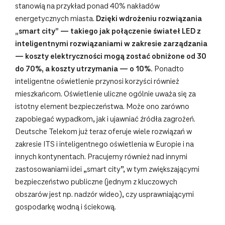
stanowią na przykład ponad 40% nakładów
energetycznych miasta.
Dzięki wdrożeniu rozwiązania
„smart city” — takiego jak połączenie świateł LED z
inteligentnymi rozwiązaniami w zakresie zarządzania
— koszty elektryczności mogą zostać obniżone od 30
do 70%, a koszty utrzymania — o 10%.
Ponadto
inteligentne oświetlenie przynosi korzyści również
mieszkańcom. Oświetlenie uliczne ogólnie uważa się za
istotny element bezpieczeństwa. Może ono zarówno
zapobiegać wypadkom, jak i ujawniać źródła zagrożeń.
Deutsche Telekom już teraz oferuje wiele rozwiązań w
zakresie ITS i inteligentnego oświetlenia w Europie i na
innych kontynentach. Pracujemy również nad innymi
zastosowaniami idei „smart city”, w tym zwiększającymi
bezpieczeństwo publiczne (jednym z kluczowych
obszarów jest np. nadzór wideo), czy usprawniającymi
gospodarkę wodną i ściekową.