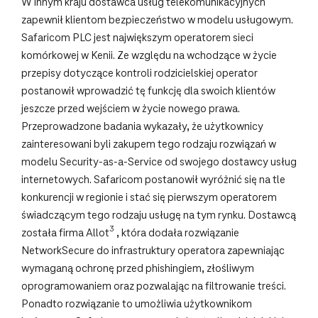
W innym kraju dostawca usług telekomunikacyjnych
zapewnił klientom bezpieczeństwo w modelu usługowym.
Safaricom PLC jest największym operatorem sieci
komórkowej w Kenii. Ze względu na wchodzące w życie
przepisy dotyczące kontroli rodzicielskiej operator
postanowił wprowadzić tę funkcję dla swoich klientów
jeszcze przed wejściem w życie nowego prawa.
Przeprowadzone badania wykazały, że użytkownicy
zainteresowani byli zakupem tego rodzaju rozwiązań w
modelu Security-as-a-Service od swojego dostawcy usług
internetowych. Safaricom postanowił wyróżnić się na tle
konkurencji w regionie i stać się pierwszym operatorem
świadczącym tego rodzaju usługę na tym rynku. Dostawcą
3
została firma Allot
, która dodała rozwiązanie
NetworkSecure do infrastruktury operatora zapewniając
wymaganą ochronę przed phishingiem, złośliwym
oprogramowaniem oraz pozwalając na filtrowanie treści.
Ponadto rozwiązanie to umożliwia użytkownikom