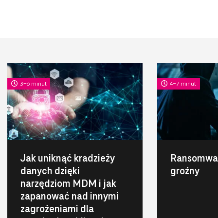
3-6 minut
4-7 minut
Jak uniknąć kradzieży
Ransomwar
danych dzięki
groźny
narzędziom MDM i jak
zapanować nad innymi
zagrożeniami dla