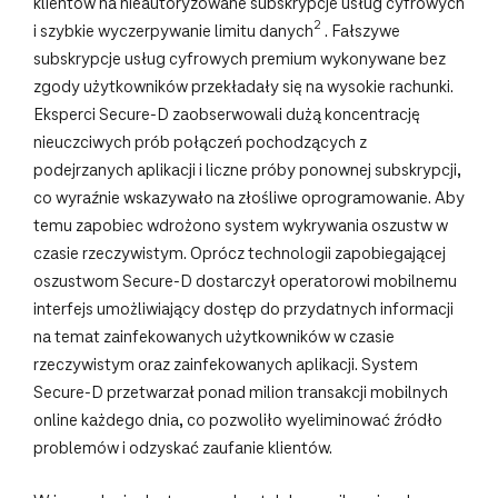
klientów na nieautoryzowane subskrypcje usług cyfrowych
2
i szybkie wyczerpywanie limitu danych
. Fałszywe
subskrypcje usług cyfrowych premium wykonywane bez
zgody użytkowników przekładały się na wysokie rachunki.
Eksperci Secure-D zaobserwowali dużą koncentrację
nieuczciwych prób połączeń pochodzących z
podejrzanych aplikacji i liczne próby ponownej subskrypcji,
co wyraźnie wskazywało na złośliwe oprogramowanie. Aby
temu zapobiec wdrożono system wykrywania oszustw w
czasie rzeczywistym. Oprócz technologii zapobiegającej
oszustwom Secure-D dostarczył operatorowi mobilnemu
interfejs umożliwiający dostęp do przydatnych informacji
na temat zainfekowanych użytkowników w czasie
rzeczywistym oraz zainfekowanych aplikacji. System
Secure-D przetwarzał ponad milion transakcji mobilnych
online każdego dnia, co pozwoliło wyeliminować źródło
problemów i odzyskać zaufanie klientów.