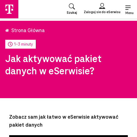
Przejdź
do
Zaloguj sie do eSerwisu
Szukaj
strony
Menu
głównej
Strona Główna
1-3 minuty
Jak aktywować pakiet
danych w eSerwisie?
Zobacz sam jak łatwo w eSerwisie aktywować
pakiet danych