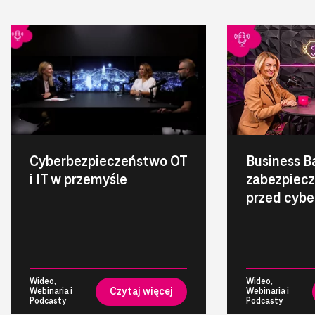
Cyberbezpieczeństwo OT
Business B
i IT w przemyśle
zabezpiecz
przed cyb
Wideo,
Wideo,
Czytaj więcej
Webinaria i
Webinaria i
Podcasty
Podcasty