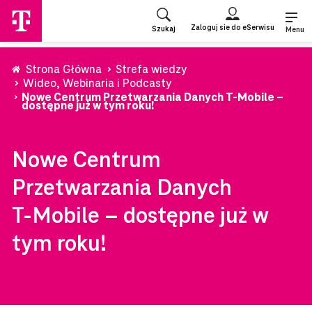
Przejdź
do
Zaloguj sie do eSerwisu
Szukaj
strony
Menu
głównej
Strona Główna
Strefa wiedzy
Wideo, Webinaria i Podcasty
Nowe Centrum Przetwarzania Danych T‑Mobile –
dostępne już w tym roku!
Nowe Centrum
Przetwarzania Danych
T‑Mobile – dostępne już w
tym roku!