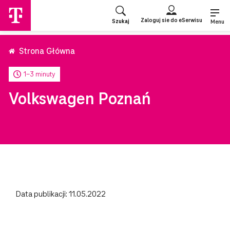
Przejdź
do
Zaloguj sie do eSerwisu
Szukaj
strony
Menu
głównej
Strona Główna
1-3 minuty
Volkswagen Poznań
Data publikacji: 11.05.2022