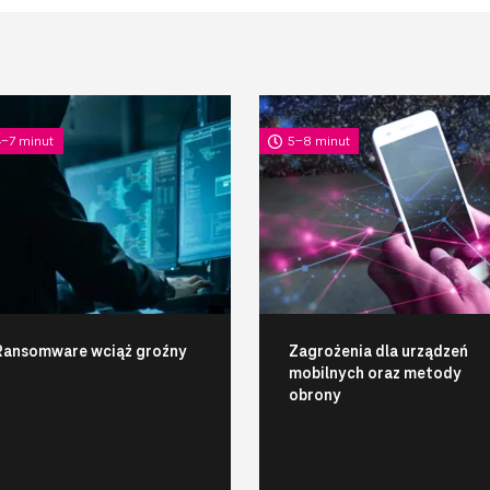
4-7 minut
5-8 minut
Ransomware wciąż groźny
Zagrożenia dla urządzeń
mobilnych oraz metody
obrony