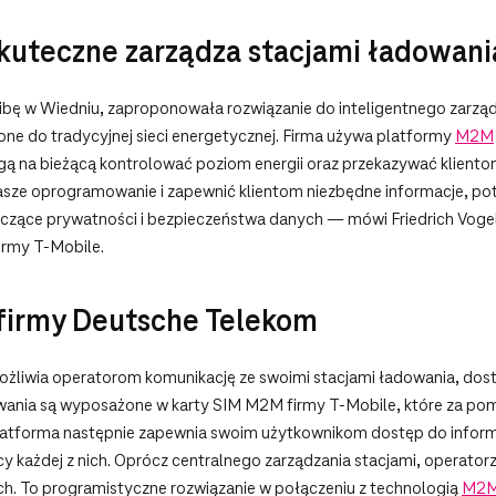
skuteczne zarządza stacjami ładowan
zibę w Wiedniu, zaproponowała rozwiązanie do inteligentnego zarzą
one do tradycyjnej sieci energetycznej. Firma używa platformy
M2M
ogą na bieżącą kontrolować poziom energii oraz przekazywać kliento
 nasze oprogramowanie i zapewnić klientom niezbędne informacje, p
zące prywatności i bezpieczeństwa danych — mówi Friedrich Vogel,
irmy T-Mobile.
firmy Deutsche Telekom
liwia operatorom komunikację ze swoimi stacjami ładowania, dostęp
owania są wyposażone w karty SIM M2M firmy
T-Mobile, które za po
latforma następnie zapewnia swoim użytkownikom dostęp do informa
 każdej z nich. Oprócz centralnego zarządzania stacjami, operator
. To programistyczne rozwiązanie w połączeniu z technologią
M2