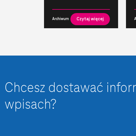
Czytaj więcej
Archiwum
Chcesz dostawać info
wpisach?