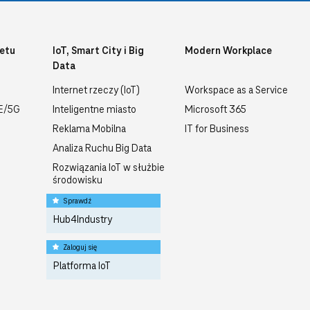
etu
IoT, Smart City i Big
Modern Workplace
Data
Internet rzeczy (IoT)
Workspace as a Service
TE/5G
Inteligentne miasto
Microsoft 365
Reklama Mobilna
IT for Business
Analiza Ruchu Big Data
Rozwiązania IoT w służbie
środowisku
Sprawdź
Hub4Industry
Zaloguj się
Platforma IoT