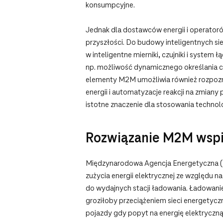
konsumpcyjne.
Jednak dla dostawców energii i operatorów
przyszłości. Do budowy inteligentnych sie
w inteligentne mierniki, czujniki i syste
np. możliwość dynamicznego określania ce
elementy M2M umożliwia również rozpoznan
energii i automatyzacje reakcji na zmiany
istotne znaczenie dla stosowania technolo
Rozwiązanie M2M wspi
Międzynarodowa Agencja Energetyczna (I
zużycia energii elektrycznej ze względu 
do wydajnych stacji ładowania. Ładowan
groziłoby przeciążeniem sieci energetycz
pojazdy gdy popyt na energię elektryczną j