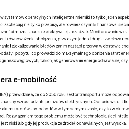
 systemów operacyjnych inteligentne mierniki to tylko jeden aspekt 
ci zachęcają nie tylko przepisy, ale również czynniki finansowe: s
m łączności można znacznie efektywniej zarządzać. Monitorowanie w c
n i równoważenia obciążenia, przy czym jedno i drugie zwiększa ren
ie i zlokalizowanie błędów zanim nastąpi przerwa w dostawie energ
 podaży i popytu, co prowadzi do maksymalnego obniżenia strat energ
gii niskowęglowych, takich jak generowanie energii odnawialnej czy
era e-mobilność
EA) przewidziała, że do 2050 roku sektor transportu może odpowia
na znaczny wzrost udziału pojazdów elektrycznych. Obecnie wzrost l
ie akumulatorów samochodów w tym samym czasie, czy to w biurowy
nej. Rozwiązaniem tego problemu może być technologia sieci inteli
est niski lub gdy jej produkcja ze źródeł odnawialnych jest wysoka.