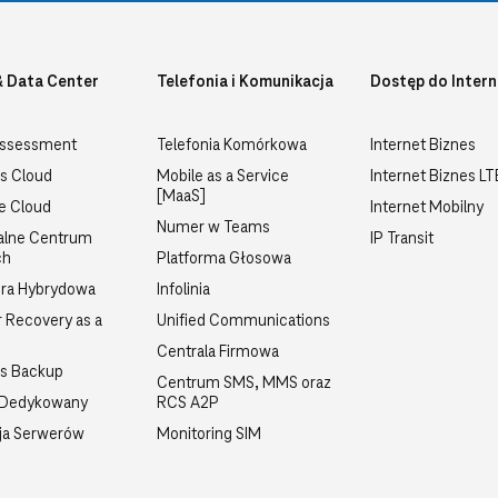
& Data Center
Telefonia i Komunikacja
Dostęp do Intern
Assessment
Telefonia Komórkowa
Internet Biznes
s Cloud
Mobile as a Service
Internet Biznes L
[MaaS]
te Cloud
Internet Mobilny
Numer w Teams
alne Centrum
IP Transit
ch
Platforma Głosowa
ra Hybrydowa
Infolinia
r Recovery as a
Unified Communications
Centrala Firmowa
ss Backup
Centrum SMS, MMS oraz
 Dedykowany
RCS A2P
ja Serwerów
Monitoring SIM