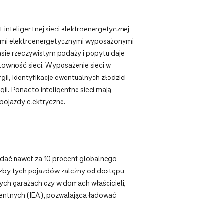
inteligentnej sieci elektroenergetycznej
ieciami elektroenergetycznymi wyposażonymi
zasie rzeczywistym podaży i popytu daje
towność sieci. Wyposażenie sieci w
ii, identyfikacje ewentualnych złodziei
ii. Ponadto inteligentne sieci mają
 pojazdy elektryczne.
dać nawet za 10 procent globalnego
iczby tych pojazdów zależny od dostępu
ch garażach czy w domach właścicieli,
gentnych (IEA), pozwalająca ładować