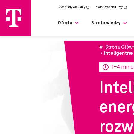
zejdź
Klient Indywidualny
Małe i średnie firmy
rony
ównej
Oferta
Strefa wiedzy
Strona Głów
Inteligentne
1-4 minu
Inte
ener
rozw