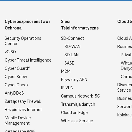
Cyberbezpieczeństwo i
Sieci
Cloud 
Ochrona
Teleinformatyczne
Security Operations
SD-Connect
Cloud 
Center
SD-WAN
Busines
vCISO
SD-LAN
Priva
Cyber Threat Intelligence
SASE
Wirtu
Cyber Guard®
Dany
M2M
Cyber Know
Chmu
Prywatny APN
Cyber Check
Disaste
IP VPN
Service
AntyDDoS
Campus Network 5G
Busine
Zarządzany Firewall
Transmisja danych
Serwer
Bezpieczny Internet
Cloud on Edge
Kolokac
Mobile Device
Wi-Fi as a Service
Management
Zarządzany WAF