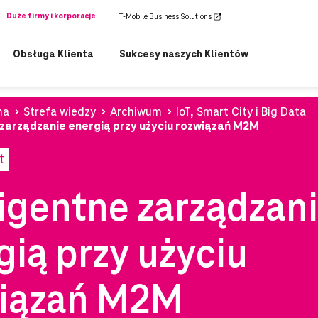
Duże firmy i korporacje
T-Mobile Business Solutions
Obsługa Klienta
Sukcesy naszych Klientów
na
Strefa wiedzy
Archiwum
IoT, Smart City i Big Data
 zarządzanie energią przy użyciu rozwiązań M2M
t
ligentne zarządzan
gią przy użyciu
iązań M2M