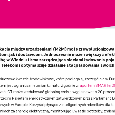
acja między urządzeniami (M2M) może zrewolucjonizowa
ntom, jak i dostawcom. Jednocześnie może zwiększyć efe
ibę w Wiedniu firma zarządzająca sieciami ładowania poj
Telekom i optymalizuje działanie stacji ładowania swoich 
to kluczowe kwestie środowiskowe, które podlegają, szczególnie w 
lem jest ograniczenie zmian klimatu. Zgodnie z
raportem SMARTer2
wiązań ICT może zredukować globalną emisję węgla nawet o 20 proce
 z trzecim Pakietem energetycznym zatwierdzonym przez Parlament 
ych w Europie. Korzyści płynące z inteligentnych mierników dla kl
nkach za energię elektryczną, monitorując i, w razie potrzeby, zmien