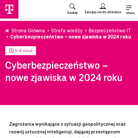
Przejdź
do
Zaloguj sie do eSerwisu
Szukaj
strony
Menu
głównej
Strona Główna
Strefa wiedzy
Bezpieczeństwo IT
Cyberbezpieczeństwo – nowe zjawiska w 2024 roku
5-8 minut
Cyberbezpieczeństwo –
nowe zjawiska w 2024 roku
Zagrożenia wynikające z sytuacji geopolitycznej oraz
rozwój sztucznej inteligencji, dającej przestępcom