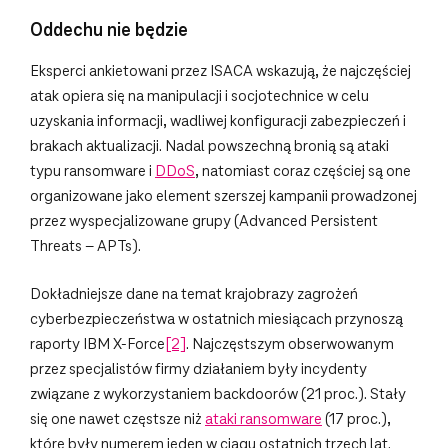
Oddechu nie będzie
Eksperci ankietowani przez ISACA wskazują, że najczęściej
atak opiera się na manipulacji i socjotechnice w celu
uzyskania informacji, wadliwej konfiguracji zabezpieczeń i
brakach aktualizacji. Nadal powszechną bronią są ataki
typu ransomware i
DDoS
, natomiast coraz częściej są one
organizowane jako element szerszej kampanii prowadzonej
przez wyspecjalizowane grupy (Advanced Persistent
Threats – APTs).
Dokładniejsze dane na temat krajobrazy zagrożeń
cyberbezpieczeństwa w ostatnich miesiącach przynoszą
raporty IBM X-Force
[2]
. Najczęstszym obserwowanym
przez specjalistów firmy działaniem były incydenty
związane z wykorzystaniem backdoorów (21 proc.). Stały
się one nawet częstsze niż
ataki ransomware
(17 proc.),
które były numerem jeden w ciągu ostatnich trzech lat.