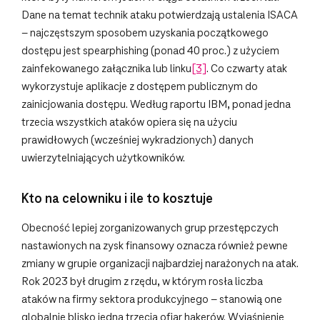
Dane na temat technik ataku potwierdzają ustalenia ISACA
– najczęstszym sposobem uzyskania początkowego
dostępu jest spearphishing (ponad 40 proc.) z użyciem
zainfekowanego załącznika lub linku
[3]
. Co czwarty atak
wykorzystuje aplikacje z dostępem publicznym do
zainicjowania dostępu. Według raportu IBM, ponad jedna
trzecia wszystkich ataków opiera się na użyciu
prawidłowych (wcześniej wykradzionych) danych
uwierzytelniających użytkowników.
Kto na celowniku i ile to kosztuje
Obecność lepiej zorganizowanych grup przestępczych
nastawionych na zysk finansowy oznacza również pewne
zmiany w grupie organizacji najbardziej narażonych na atak.
Rok 2023 był drugim z rzędu, w którym rosła liczba
ataków na firmy sektora produkcyjnego – stanowią one
globalnie blisko jedną trzecią ofiar hakerów. Wyjaśnienie