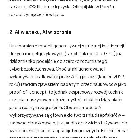
także np. XXXIII Letnie Igrzyska Olimpijskie w Paryżu
rozpoczynające się w lipcu.
2. AI w ataku, AI w obronie
Uruchomienie modeli generatywnej sztucznej inteligencji i
dużych modeli językowych (takich, jak np. ChatGPT) już
dziś zmieniło podejście do szeroko rozumianego
cyberbezpieczeństwa. Choć ataki generowane i
wykonywane całkowicie przez AI są jeszcze (koniec 2023
roku) rzadkim zjawiskiem badanym przez naukowców jako
proof-of-concept, to jednak ekspresowy rozwój technik
uczenia maszynowego każe myśleć o takich działaniach
jako o realnym zagrożeniu. Obecnie modele AI
wykorzystywane są głównie do tworzenia deepfake’ów –
zarówno obrazkowych, jak i audio oraz wideo i używane do
wzmocnienia manipulacji socjotechnicznych. Rośnie jednak