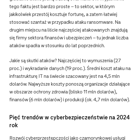
tego faktu jest bardzo proste – to sektor, w którym
jakikolwiek przestój kosztuje fortunę, a zatem łatwiej
stosować szantaż w przypadku ataku ransomware. Na
drugim miejscu na liście najczęściej atakowanych znajdują
się firmy sektora finansów i ubezpieczeń – tu jednak liczba
ataków spadła w stosunku do lat poprzednich.
Jakie są skutki ataków? Najczęściej to wymuszenia (27
proc.) i wykradanie danych (19 proc.). Średni koszt ataku na
infrastrukturę IT na świecie szacowany jest na 4,5 mln
dolarów. Najwyższe koszty ponoszą organizacje działające
w obszarze ochrony zdrowia (blisko 11 mln dolarów),
finansów (6 mln dolarów) i produkcji (ok. 4,7 mln dolarów).
Pięć trendów w cyberbezpieczeństwie na 2024
rok
Rozwój cyberprzestępczości jako czarnorynkowej usługi