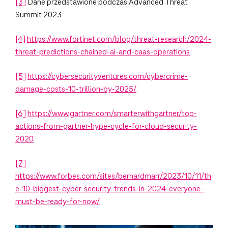
[3]
Dane przedstawione podczas Advanced Threat
Summit 2023
[4]
https://www.fortinet.com/blog/threat-research/2024-
threat-predictions-chained-ai-and-caas-operations
[5]
https://cybersecurityventures.com/cybercrime-
damage-costs-10-trillion-by-2025/
[6]
https://www.gartner.com/smarterwithgartner/top-
actions-from-gartner-hype-cycle-for-cloud-security-
2020
[7]
https://www.forbes.com/sites/bernardmarr/2023/10/11/th
e-10-biggest-cyber-security-trends-in-2024-everyone-
must-be-ready-for-now/