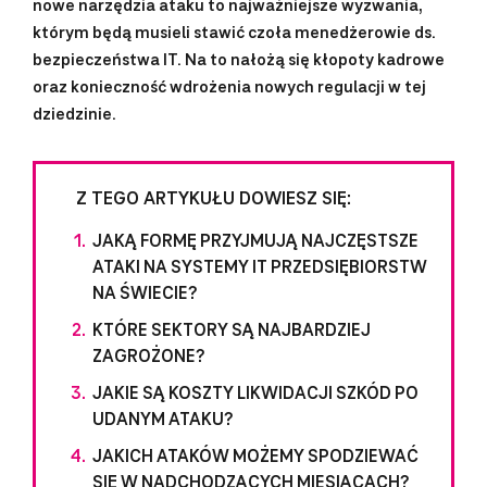
nowe narzędzia ataku to najważniejsze wyzwania,
którym będą musieli stawić czoła menedżerowie ds.
bezpieczeństwa IT. Na to nałożą się kłopoty kadrowe
oraz konieczność wdrożenia nowych regulacji w tej
dziedzinie.
Z TEGO ARTYKUŁU DOWIESZ SIĘ:
JAKĄ FORMĘ PRZYJMUJĄ NAJCZĘSTSZE
ATAKI NA SYSTEMY IT PRZEDSIĘBIORSTW
NA ŚWIECIE?
KTÓRE SEKTORY SĄ NAJBARDZIEJ
ZAGROŻONE?
JAKIE SĄ KOSZTY LIKWIDACJI SZKÓD PO
UDANYM ATAKU?
JAKICH ATAKÓW MOŻEMY SPODZIEWAĆ
SIĘ W NADCHODZĄCYCH MIESIĄCACH?