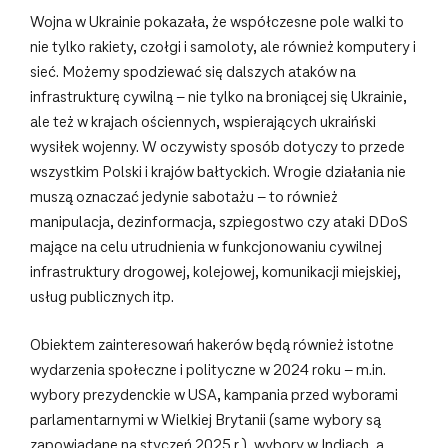
Wojna w Ukrainie pokazała, że współczesne pole walki to
nie tylko rakiety, czołgi i samoloty, ale również komputery i
sieć. Możemy spodziewać się dalszych ataków na
infrastrukturę cywilną – nie tylko na broniącej się Ukrainie,
ale też w krajach ościennych, wspierających ukraiński
wysiłek wojenny. W oczywisty sposób dotyczy to przede
wszystkim Polski i krajów bałtyckich. Wrogie działania nie
muszą oznaczać jedynie sabotażu – to również
manipulacja, dezinformacja, szpiegostwo czy ataki DDoS
mające na celu utrudnienia w funkcjonowaniu cywilnej
infrastruktury drogowej, kolejowej, komunikacji miejskiej,
usług publicznych itp.
Obiektem zainteresowań hakerów będą również istotne
wydarzenia społeczne i polityczne w 2024 roku – m.in.
wybory prezydenckie w USA, kampania przed wyborami
parlamentarnymi w Wielkiej Brytanii (same wybory są
zapowiadane na styczeń 2025 r.), wybory w Indiach, a