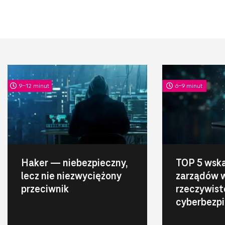
9-12 minut
6-9 minut
Haker — niebezpieczny,
TOP 5 wsk
lecz nie niezwyciężony
zarządów 
przeciwnik
rzeczywist
cyberbezp