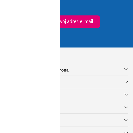
Zostaw swój adres e-mail
Cyberbezpieczeństwo i Ochrona
Sieci Teleinformatyczne
Cloud & Data Center
Telefonia i Komunikacja
Dostęp do Internetu