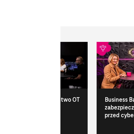
Cyberbezpieczeństwo OT
Business B
i IT w przemyśle
zabezpiecz
przed cyb