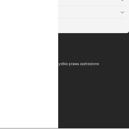
IoT, Smart City i Big Data
Modern Workplace
© 2026 T-Mobile Polska S.A. Wszystkie prawa zastrzeżone
O nas
Kontakt
Nota Prawna
Polityka prywatności
Bezpieczeństwo
Dokumenty
(trwały nośnik)
Zgłość nielegalną treść