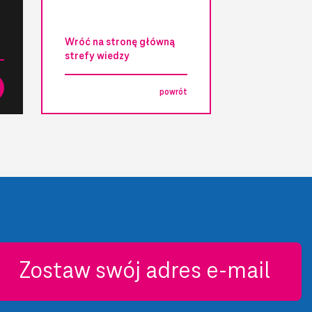
Wróć na stronę główną
strefy wiedzy
powrót
Zostaw swój adres e-mail