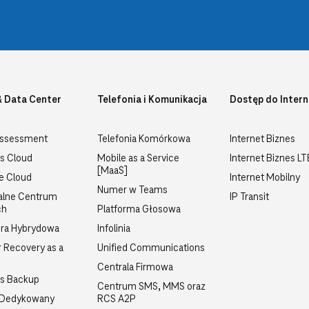
& Data Center
Telefonia i Komunikacja
Dostęp do Intern
Assessment
Telefonia Komórkowa
Internet Biznes
s Cloud
Mobile as a Service
Internet Biznes L
[MaaS]
te Cloud
Internet Mobilny
Numer w Teams
alne Centrum
IP Transit
ch
Platforma Głosowa
ra Hybrydowa
Infolinia
r Recovery as a
Unified Communications
Centrala Firmowa
ss Backup
Centrum SMS, MMS oraz
 Dedykowany
RCS A2P