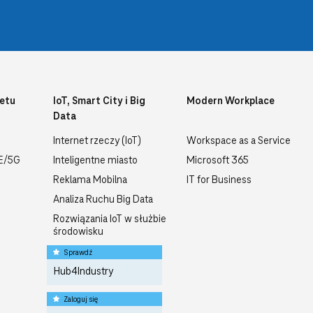
etu
IoT, Smart City i Big
Modern Workplace
Data
Internet rzeczy (IoT)
Workspace as a Service
TE/5G
Inteligentne miasto
Microsoft 365
Reklama Mobilna
IT for Business
Analiza Ruchu Big Data
Rozwiązania IoT w służbie
środowisku
Sprawdź
Hub4Industry
Zaloguj się