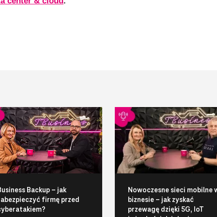
ta center & cloud
.
Business Backup – jak
Nowoczesne sieci mobilne 
zabezpieczyć firmę przed
biznesie – jak zyskać
cyberatakiem?
przewagę dzięki 5G, IoT