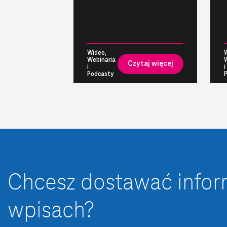
Wideo,
Webinaria
Czytaj więcej
i
i
Podcasty
Chcesz dostawać info
wpisach?