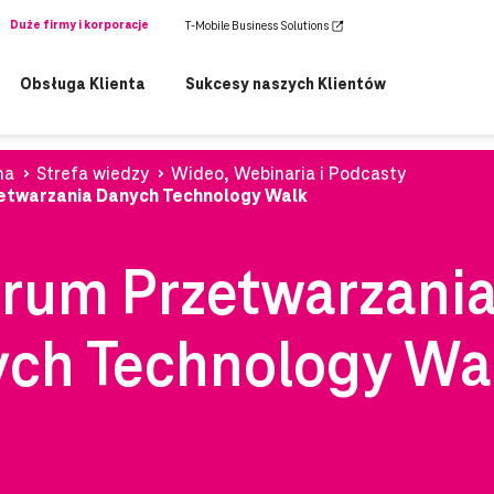
Duże firmy i korporacje
T-Mobile Business Solutions
Obsługa Klienta
Sukcesy naszych Klientów
na
Strefa wiedzy
Wideo, Webinaria i Podcasty
etwarzania Danych Technology Walk
rum Przetwarzani
ch Technology Wa