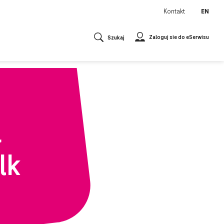
Kontakt
EN
Zaloguj sie do eSerwisu
Szukaj
a
lk