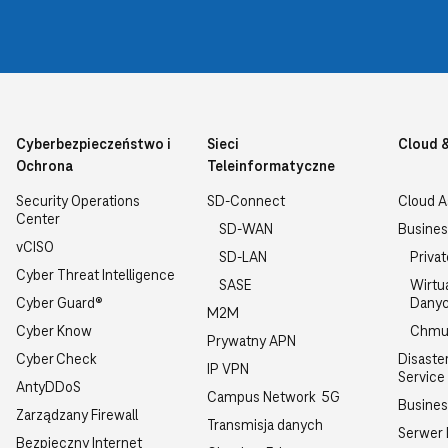
Cyberbezpieczeństwo i
Sieci
Cloud 
Ochrona
Teleinformatyczne
Security Operations
SD-Connect
Cloud 
Center
SD-WAN
Busines
vCISO
SD-LAN
Priva
Cyber Threat Intelligence
SASE
Wirtu
Cyber Guard®
Dany
M2M
Cyber Know
Chmu
Prywatny APN
Cyber Check
Disaste
IP VPN
Service
AntyDDoS
Campus Network 5G
Busine
Zarządzany Firewall
Transmisja danych
Serwer
Bezpieczny Internet