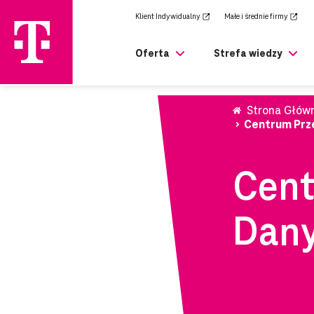
zejdź
Klient Indywidualny
Małe i średnie firmy
rony
ównej
Oferta
Strefa wiedzy
Strona Głów
Centrum Prz
Cent
Dany