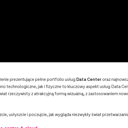
enie prezentujące pełne portfolio usług
Data Center
oraz najnows
wno technologiczne, jak i fizyczne to kluczowy aspekt usług Data C
 świat rzeczywisty z atrakcyjną formą wizualną, z zastosowaniem n
ie, usłyszcie i poczujcie, jak wygląda niezwykły świat przetwarzani