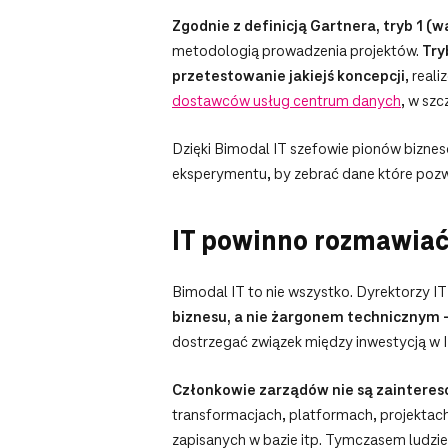
Zgodnie z definicją Gartnera,
tryb 1 (
metodologią prowadzenia projektów.
Try
przetestowanie jakiejś koncepcji
, real
dostawców usług centrum danych
, w sz
Dzięki Bimodal IT szefowie pionów bizn
eksperymentu, by zebrać dane które pozwo
IT powinno rozmawiać
Bimodal IT to nie wszystko. Dyrektorzy 
biznesu, a nie żargonem technicznym –
dostrzegać związek między inwestycją w IT
Członkowie zarządów nie są zaintereso
transformacjach, platformach, projektach
zapisanych w bazie itp. Tymczasem ludzie 