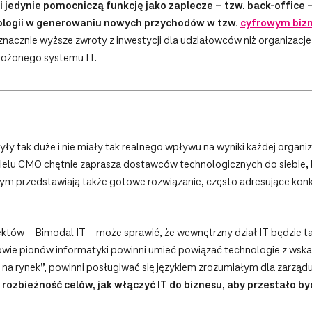
ni jedynie pomocniczą funkcję jako zaplecze – tzw. back-office 
ologii w generowaniu nowych przychodów w tzw.
cyfrowym bizn
nacznie wyższe zwroty z inwestycji dla udziałowców niż organizacje
rożonego systemu IT.
y tak duże i nie miały tak realnego wpływu na wyniki każdej organiza
Wielu CMO chętnie zaprasza dostawców technologicznych do siebie, b
m przedstawiają także gotowe rozwiązanie, często adresujące konk
tów – Bimodal IT – może sprawić, że wewnętrzny dział IT będzie ta
owie pionów informatyki powinni umieć powiązać technologie z wska
 na rynek”, powinni posługiwać się językiem zrozumiałym dla zarząd
rozbieżność celów, jak włączyć IT do biznesu, aby przestało b