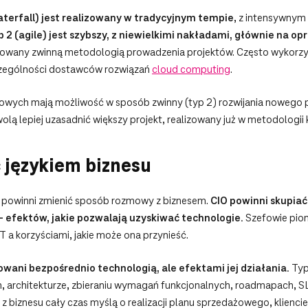
waterfall) jest realizowany w tradycyjnym tempie
, z intensywny
b 2 (agile) jest szybszy, z niewielkimi nakładami, głównie na 
izowany zwinną metodologią prowadzenia projektów. Często wykorz
czególności dostawców rozwiązań
cloud computing
.
esowych mają możliwość w sposób zwinny (typ 2) rozwijania nowego
lą lepiej uzasadnić większy projekt, realizowany już w metodologii 
 językiem biznesu
IT powinni zmienić sposób rozmowy z biznesem.
CIO
powinni skupiać
 efektów, jakie pozwalają uzyskiwać technologie.
Szefowie pion
 a korzyściami, jakie może ona przynieść.
wani bezpośrednio technologią, ale efektami jej działania.
Typ
, architekturze, zbieraniu wymagań funkcjonalnych, roadmapach, SLA
z biznesu cały czas myślą o realizacji planu sprzedażowego, kliencie