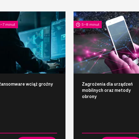
4-7 minut
5-8 minut
Ransomware wciąż groźny
Zagrożenia dla urządzeń
mobilnych oraz metody
obrony