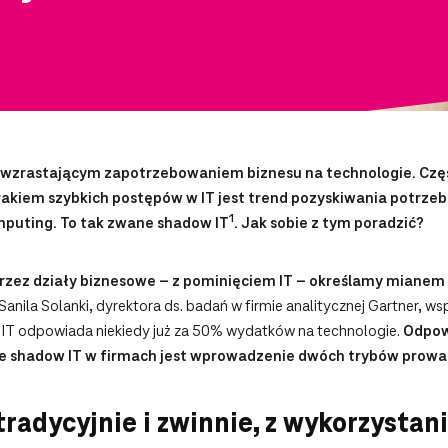
 wzrastającym zapotrzebowaniem biznesu na technologie. Czę
rakiem szybkich postępów w IT jest trend pozyskiwania potrze
1
puting. To tak zwane shadow IT
. Jak sobie z tym poradzić?
zez działy biznesowe – z pominięciem IT – określamy mianem 
nila Solanki, dyrektora ds. badań w firmie analitycznej Gartner, w
e IT odpowiada niekiedy już za 50% wydatków na technologie.
Odpow
e shadow IT w firmach jest wprowadzenie dwóch trybów prowad
tradycyjnie i zwinnie, z wykorzysta