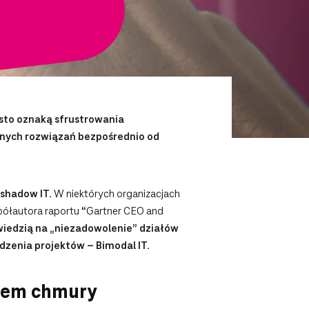
sto oznaką sfrustrowania
bnych rozwiązań bezpośrednio od
shadow IT.
W niektórych organizacjach
spółautora raportu “Gartner CEO and
iedzią na „niezadowolenie” działów
zenia projektów – Bimodal IT.
niem chmury