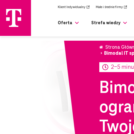
zejdź
Klient Indywidualny
Małe i średnie firmy
rony
ównej
Oferta
Strefa wiedzy
Strona Głów
Bimodal IT s
2-5 minu
Bimo
ogra
Twoj