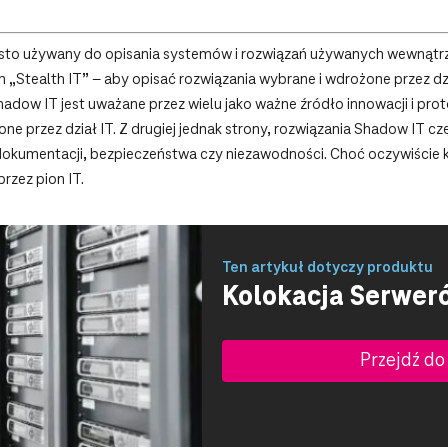
zęsto używany do opisania systemów i rozwiązań używanych wewnątrz 
„Stealth IT” – aby opisać rozwiązania wybrane i wdrożone przez dział
dow IT jest uważane przez wielu jako ważne źródło innowacji i pr
ne przez dział IT. Z drugiej jednak strony, rozwiązania Shadow IT 
ej dokumentacji, bezpieczeństwa czy niezawodności. Choć oczywiści
rzez pion IT.
Ten artykuł dotyczy produktu
Kolokacja Serwer
Przejdź do