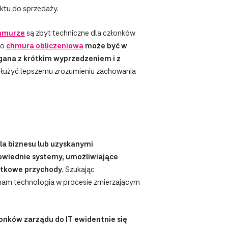
uktu do sprzedaży.
chmurze
są zbyt techniczne dla członków
wo
chmura obliczeniowa
może być w
gana z krótkim wyprzedzeniem i z
łużyć lepszemu zrozumieniu zachowania
dla biznesu lub uzyskanymi
powiednie systemy, umożliwiające
atkowe przychody.
Szukając
ła nam technologia w procesie zmierzającym
onków zarządu do IT ewidentnie się