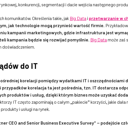
rynkowej, konkurencji, segmentacji i dacie wejścia następnego prod
h komunikatów. Określenia takie, jak
Big Data
i
przetwarzanie w 
tym, jak technologie mogą przynieść wartość firmie.
Przykłado
iu kampanii marketingowych, gdzie infrastruktura jest wyma
żeli kampania będzie się rozwijać pomyślnie.
Big Data
może zaś s
ch doświadczeniem.
ządów do IT
pośredniej korelacji pomiędzy wydatkami IT i oszczędnościami 
przypadków korelacja ta jest pośrednia, tzn. IT dostarcza od
ch produktów i usług, dzięki którym biznes może uzyskać dod
ektorzy IT często zapominają o całym „pakiecie” korzyści, jakie da
rodukty i usługi na rynek.
ner CEO and Senior Business Executive Survey” – podejście czł