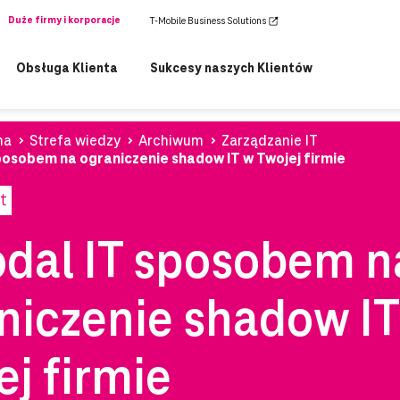
Duże firmy i korporacje
T-Mobile Business Solutions
Obsługa Klienta
Sukcesy naszych Klientów
na
Strefa wiedzy
Archiwum
Zarządzanie IT
posobem na ograniczenie shadow IT w Twojej firmie
t
dal IT sposobem n
niczenie shadow IT
ej firmie