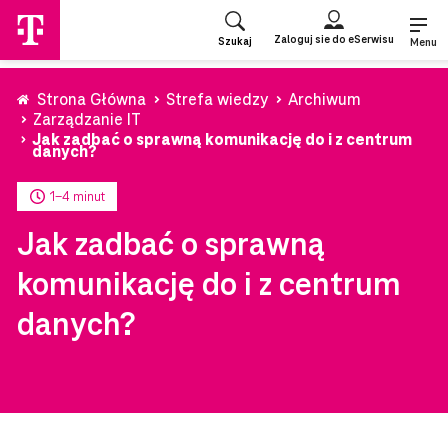
Przejdź
do
Zaloguj sie do eSerwisu
Szukaj
strony
Menu
głównej
Strona Główna
Strefa wiedzy
Archiwum
Zarządzanie IT
Jak zadbać o sprawną komunikację do i z centrum
danych?
1-4 minut
Jak zadbać o sprawną
komunikację do i z centrum
danych?