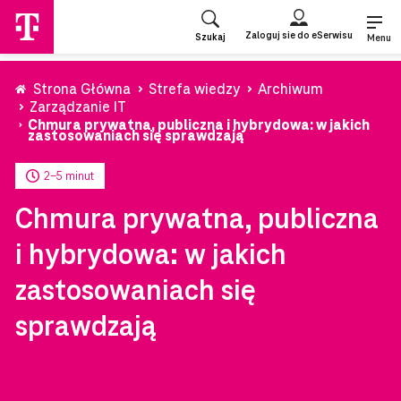
Przejdź
do
Zaloguj sie do eSerwisu
Szukaj
strony
Menu
głównej
Strona Główna
Strefa wiedzy
Archiwum
Zarządzanie IT
Chmura prywatna, publiczna i hybrydowa: w jakich
zastosowaniach się sprawdzają
2-5 minut
Chmura prywatna, publiczna
i hybrydowa: w jakich
zastosowaniach się
sprawdzają