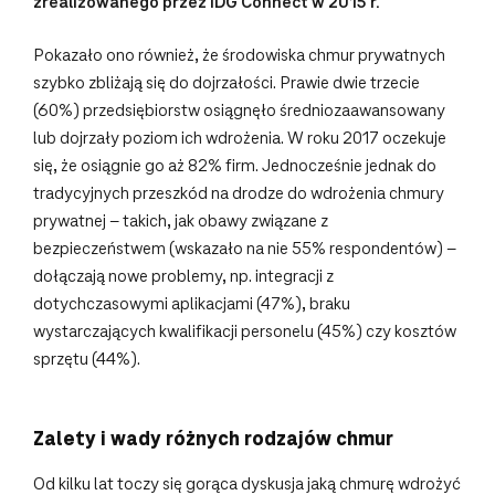
zrealizowanego przez IDG Connect w 2015 r.
Pokazało ono również, że środowiska chmur prywatnych
szybko zbliżają się do dojrzałości. Prawie dwie trzecie
(60%) przedsiębiorstw osiągnęło średniozaawansowany
lub dojrzały poziom ich wdrożenia. W roku 2017 oczekuje
się, że osiągnie go aż 82% firm. Jednocześnie jednak do
tradycyjnych przeszkód na drodze do wdrożenia chmury
prywatnej – takich, jak obawy związane z
bezpieczeństwem (wskazało na nie 55% respondentów) –
dołączają nowe problemy, np. integracji z
dotychczasowymi aplikacjami (47%), braku
wystarczających kwalifikacji personelu (45%) czy kosztów
sprzętu (44%).
Zalety i wady różnych rodzajów chmur
Od kilku lat toczy się gorąca dyskusja jaką chmurę wdrożyć