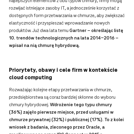
najlepszych elementów z obu typów chmury, firmy mogą
rozwijać istniejące zasoby IT, a jednocześnie korzystać z
dostępnych form przetwarzania w chmurze, aby zwiększać
elastyczność i przyspieszać wprowadzanie nowych
produktów. Już dwa lata temu
Gartner – określając
listę
10. trendów technologicznych na lata 2014-2016 –
wpisał na nią chmurę hybrydową.
Priorytety, obawy i cele firm w kontekście
cloud computing
Rozważając kolejne etapy przetwarzania w chmurze,
przedsiębiorstwa są coraz bardziej skłonne do wyboru
chmury hybrydowej.
Wdrożenie tego typu chmury
(36%) zajęło pierwsze miejsce, przed usługami w
chmurze prywatnej (32%) i publicznej (17%). To z kolei
wniosek z badania, zleconego przez Oracle, a