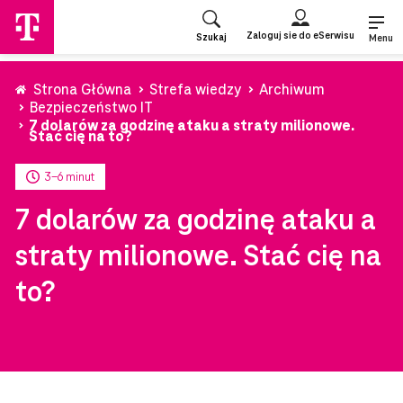
Przejdź
do
Zaloguj sie do eSerwisu
Szukaj
strony
Menu
głównej
Strona Główna
Strefa wiedzy
Archiwum
Bezpieczeństwo IT
7 dolarów za godzinę ataku a straty milionowe.
Stać cię na to?
3-6 minut
7 dolarów za godzinę ataku a
straty milionowe. Stać cię na
to?