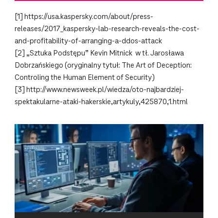
[1] https://usa.kaspersky.com/about/press-
releases/2017_kaspersky-lab-research-reveals-the-cost-
and-profitability-of-arranging-a-ddos-attack
[2] „Sztuka Podstępu” Kevin Mitnick w tł. Jarosława
Dobrzańskiego (oryginalny tytuł: The Art of Deception:
Controling the Human Element of Security)
[3] http://www.newsweek.pl/wiedza/oto-najbardziej-
spektakularne-ataki-hakerskie,artykuly,425870,1.html