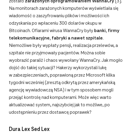
zostało
zarażonych oprogramowaniem WannaCry
[3].
Na monitorach zarażonych komputerów wyświetlała się
wiadomość o zaszyfrowaniu plików i możliwości ich
odzyskania po wpłaceniu 300 dolarów okupu w
Bitcoinach. Ofiarami wirusa WannaCry były
banki, firmy
telekomunikacyjne, fabryki a nawet szpitale
.
Niemożliwe były wypłaty pensji, realizacja przelewów, a
szpitale nie przyjmowały pacjentów. Można sobie
wyobrazić paraliż i chaos wywołany WannaCry. Jak mogło
dojść do takiej sytuacji? Hakerzy wykorzystali lukę
w zabezpieczeniach, poprawioną przez Microsoft kilka
tygodni wcześniej (zresztą odkrytą przez amerykańską
agencję wywiadowczą NSA) i w tym sposobem mogli
przejąć kontrolę nad komputerami. Może więc warto
aktualizować system, najszybciej jak to możliwe, po
udostępnieniu przez dostawcę poprawek?
Dura Lex Sed Lex