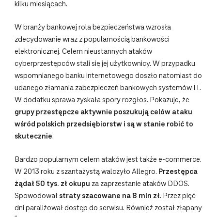
kilku miesiącach.
W branży bankowej rola bezpieczeństwa wzrosła
zdecydowanie wraz z popularnością bankowości
elektronicznej. Celem nieustannych ataków
cyberprzestępców stali się jej użytkownicy. W przypadku
wspomnianego banku internetowego doszło natomiast do
udanego złamania zabezpieczeń bankowych systemów IT.
W dodatku sprawa zyskała spory rozgłos. Pokazuje, że
grupy przestępcze aktywnie poszukują celów ataku
wśród polskich przedsiębiorstw i są w stanie robić to
skutecznie
.
Bardzo popularnym celem ataków jest także e-commerce.
W 2013 roku z szantażystą walczyło Allegro.
Przestępca
żądał 50 tys. zł okupu
za zaprzestanie ataków DDOS.
Spowodował
straty szacowane na 8 mln zł
. Przez pięć
dni paraliżował dostęp do serwisu. Również został złapany