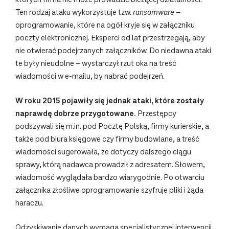
Ten rodzaj ataku wykorzystuje tzw.
ransomware
–
oprogramowanie, które na ogół kryje się w załączniku
poczty elektronicznej. Eksperci od lat przestrzegają, aby
nie otwierać podejrzanych załączników. Do niedawna ataki
te były nieudolne – wystarczył rzut oka na treść
wiadomości w e-mailu, by nabrać podejrzeń.
W roku 2015 pojawiły się jednak ataki, które zostały
naprawdę dobrze przygotowane.
Przestępcy
podszywali się m.in. pod Pocztę Polską, firmy kurierskie, a
także pod biura księgowe czy firmy budowlane, a treść
wiadomości sugerowała, że dotyczy dalszego ciągu
sprawy, którą nadawca prowadził z adresatem. Słowem,
wiadomość wyglądała bardzo wiarygodnie. Po otwarciu
załącznika złośliwe oprogramowanie szyfruje pliki i żąda
haraczu.
Odzyskiwanie danych wymaga specjalistycznej interwencji