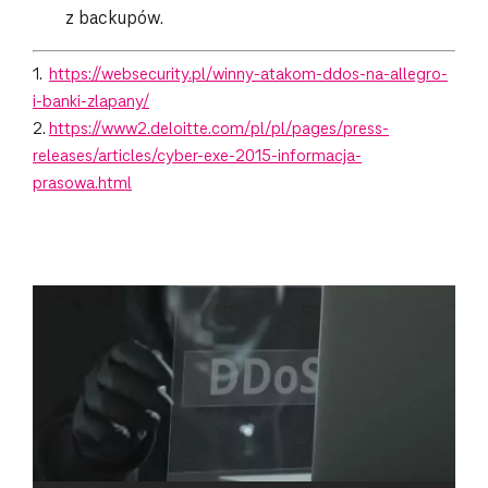
z backupów.
1.
https://websecurity.pl/winny-atakom-ddos-na-allegro-
i-banki-zlapany/
2.
https://www2.deloitte.com/pl/pl/pages/press-
releases/articles/cyber-exe-2015-informacja-
prasowa.html