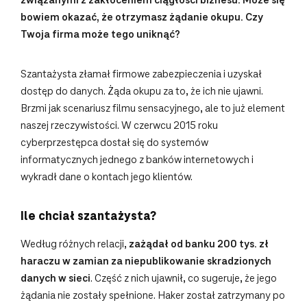
związanymi z zakłóceniem ciągłości biznesu. Może się
bowiem okazać, że otrzymasz żądanie okupu. Czy
Twoja firma może tego uniknąć?
Szantażysta złamał firmowe zabezpieczenia i uzyskał
dostęp do danych. Żąda okupu za to, że ich nie ujawni.
Brzmi jak scenariusz filmu sensacyjnego, ale to już element
naszej rzeczywistości. W czerwcu 2015 roku
cyberprzestępca dostał się do systemów
informatycznych jednego z banków internetowych i
wykradł dane o kontach jego klientów.
Ile chciał szantażysta?
Według różnych relacji,
zażądał od banku 200 tys. zł
haraczu w zamian za niepublikowanie skradzionych
danych w sieci
. Część z nich ujawnił, co sugeruje, że jego
żądania nie zostały spełnione. Haker został zatrzymany po