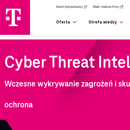
zejdź
Klient Indywidualny
Małe i średnie firmy
rony
ównej
Oferta
Strefa wiedzy
T Business
Zaufanie to nasz 
biznes.