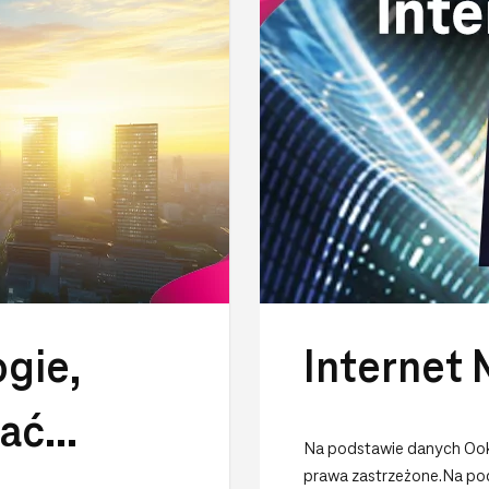
gie,
Internet 
łać
Na podstawie danych Ookl
prawa zastrzeżone.Na pod