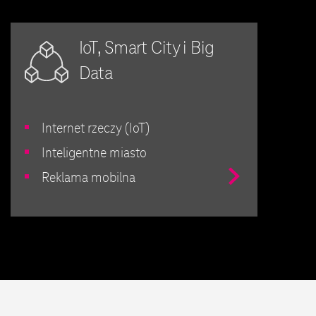
IoT, Smart City i Big
Data
Internet rzeczy (IoT)
Inteligentne miasto
Przejdź
Reklama mobilna
do
IoT,
Smart
City
i
Big
Data