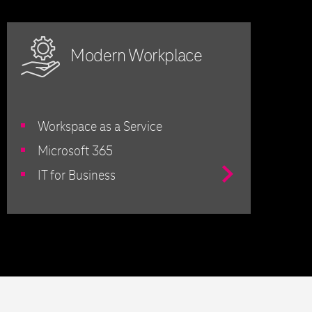
Modern Workplace
Workspace as a Service
Microsoft 365
Przejdź
IT for Business
do
Usługi
IT