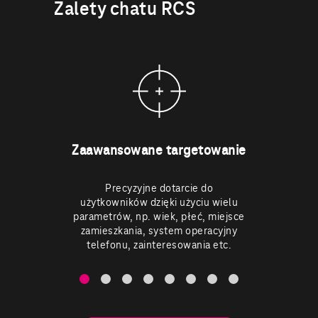
Zalety chatu RCS
Zaawansowane targetowanie
B
Precyzyjne dotarcie do
Dostęp
użytkowników dzięki użyciu wielu
apli
parametrów, np. wiek, płeć, miejsce
Kl
zamieszkania, system operacyjny
telefonu, zainteresowania etc.